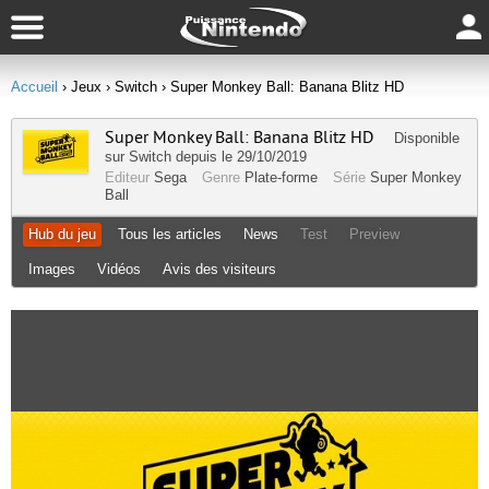
Accueil
› Jeux
› Switch
› Super Monkey Ball: Banana Blitz HD
Super Monkey Ball: Banana Blitz HD
Disponible
sur
Switch
depuis le 29/10/2019
Editeur
Sega
Genre
Plate-forme
Série
Super Monkey
Ball
Hub du jeu
Tous les articles
News
Test
Preview
Images
Vidéos
Avis des visiteurs