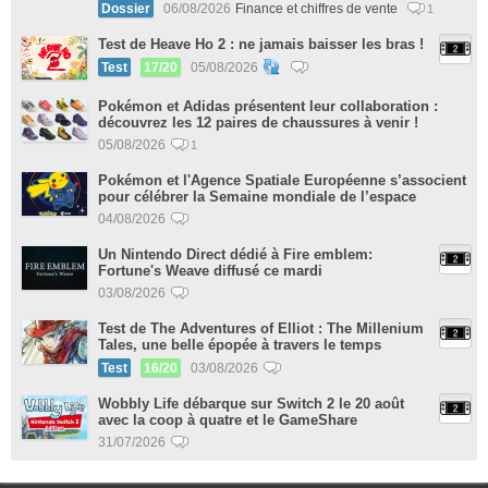
Dossier
06/08/2026
Finance et chiffres de vente
1
Test de Heave Ho 2 : ne jamais baisser les bras !
Test
17/20
05/08/2026
Pokémon et Adidas présentent leur collaboration :
découvrez les 12 paires de chaussures à venir !
05/08/2026
1
Pokémon et l'Agence Spatiale Européenne s’associent
pour célébrer la Semaine mondiale de l’espace
04/08/2026
Un Nintendo Direct dédié à Fire emblem:
Fortune's Weave diffusé ce mardi
03/08/2026
Test de The Adventures of Elliot : The Millenium
Tales, une belle épopée à travers le temps
Test
16/20
03/08/2026
Wobbly Life débarque sur Switch 2 le 20 août
avec la coop à quatre et le GameShare
31/07/2026