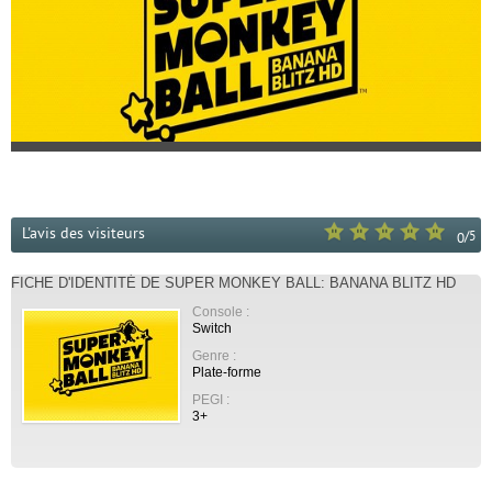
L'avis des visiteurs
/
5
0
FICHE D'IDENTITÉ DE SUPER MONKEY BALL: BANANA BLITZ HD
Console :
Switch
Genre :
Plate-forme
PEGI :
3+