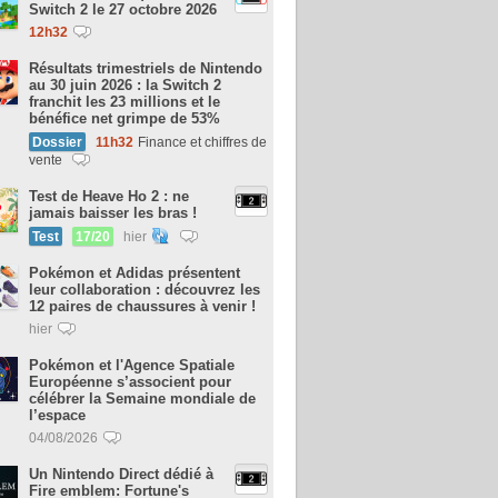
Switch 2 le 27 octobre 2026
12h32
Résultats trimestriels de Nintendo
au 30 juin 2026 : la Switch 2
franchit les 23 millions et le
bénéfice net grimpe de 53%
Dossier
11h32
Finance et chiffres de
vente
Test de Heave Ho 2 : ne
jamais baisser les bras !
Test
17/20
hier
Pokémon et Adidas présentent
leur collaboration : découvrez les
12 paires de chaussures à venir !
hier
Pokémon et l'Agence Spatiale
Européenne s’associent pour
célébrer la Semaine mondiale de
l’espace
04/08/2026
Un Nintendo Direct dédié à
Fire emblem: Fortune's