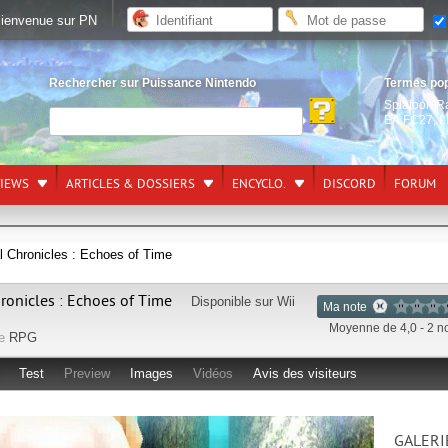
ienvenue sur PN
Rechercher sur Puissance Nintendo
Termes po
Splatoon R
EA FC27
,
L
VIEWS
ARTICLES & DOSSIERS
ENCYCLO.
DISCORD
FORUM
l Chronicles : Echoes of Time
hronicles : Echoes of Time
Disponible sur
Wii
Ma note
Moyenne de 4,0 - 2 n
re
RPG
Test
Preview
Images
Vidéos
Avis des visiteurs
GALERI