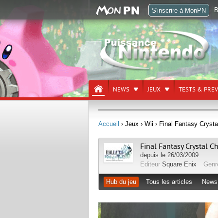
B
S'inscrire à MonPN
NEWS
JEUX
TESTS & PRE
Accueil
› Jeux
› Wii
› Final Fantasy Crysta
Final Fantasy Crystal C
depuis le 26/03/2009
Editeur
Square Enix
Gen
Hub du jeu
Tous les articles
News