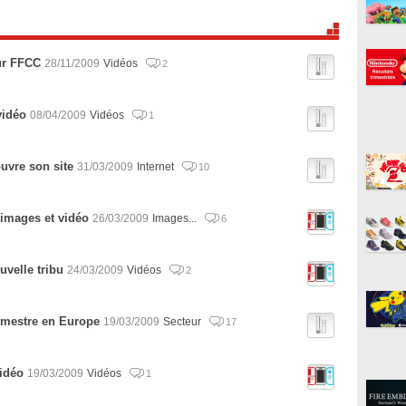
ur FFCC
28/11/2009
Vidéos
2
vidéo
08/04/2009
Vidéos
1
ouvre son site
31/03/2009
Internet
10
images et vidéo
26/03/2009
Images...
6
velle tribu
24/03/2009
Vidéos
2
imestre en Europe
19/03/2009
Secteur
17
idéo
19/03/2009
Vidéos
1