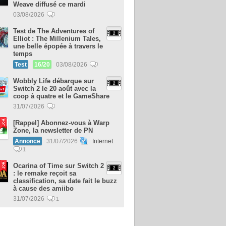
Weave diffusé ce mardi
03/08/2026
Test de The Adventures of
Elliot : The Millenium Tales,
une belle épopée à travers le
temps
Test
16/20
03/08/2026
Wobbly Life débarque sur
Switch 2 le 20 août avec la
coop à quatre et le GameShare
31/07/2026
[Rappel] Abonnez-vous à Warp
Zone, la newsletter de PN
Annonce
31/07/2026
Internet
1
Ocarina of Time sur Switch 2
: le remake reçoit sa
classification, sa date fait le buzz
à cause des amiibo
31/07/2026
1