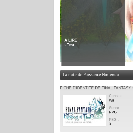
À LIRE :
›
Test
La note de Puissance Nintendo
FICHE D'IDENTITÉ DE FINAL FANTAS
Console :
Wii
Genre :
RPG
PEGI :
3+