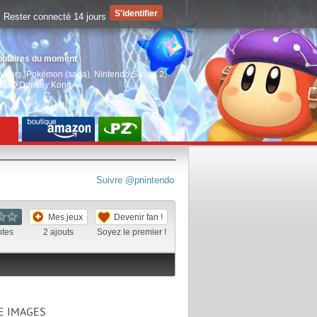
Rester connecté 14 jours
pulaires du moment
aiders
,
Pokémon (saga)
,
Nintendo Switch 2
,
EGO Donkey Kong
Suivre @pnintendo
Mes jeux
Devenir fan !
otes
2
ajouts
Soyez le premier !
E IMAGES