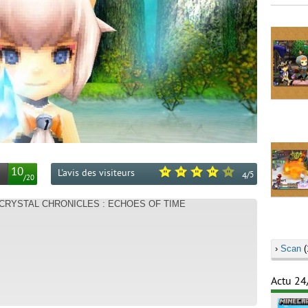
10
L'avis des visiteurs
/
5
4
/
20
Y CRYSTAL CHRONICLES : ECHOES OF TIME
›
Scan
(
Actu 24