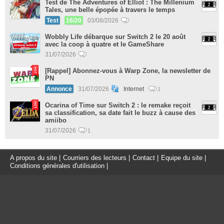
Test de The Adventures of Elliot : The Millenium
Tales, une belle épopée à travers le temps
Test
16/20
03/08/2026
Wobbly Life débarque sur Switch 2 le 20 août
avec la coop à quatre et le GameShare
31/07/2026
[Rappel] Abonnez-vous à Warp Zone, la newsletter de
PN
Annonce
31/07/2026
Internet
1
Ocarina of Time sur Switch 2 : le remake reçoit
sa classification, sa date fait le buzz à cause des
amiibo
31/07/2026
1
A propos du site
|
Courriers des lecteurs
|
Contact
|
Equipe du site
|
Conditions générales d'utilisation
|