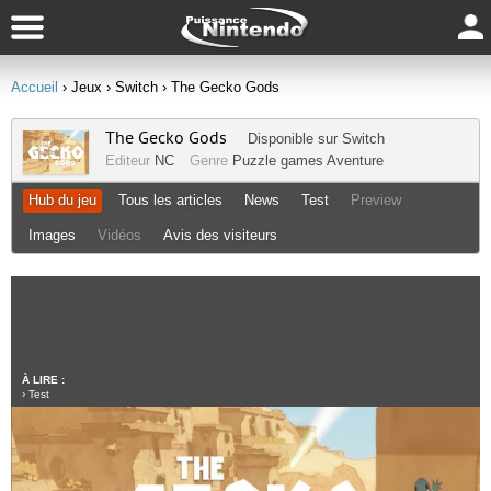
Accueil
› Jeux
› Switch
› The Gecko Gods
The Gecko Gods
Disponible sur
Switch
Editeur
NC
Genre
Puzzle games
Aventure
Hub du jeu
Tous les articles
News
Test
Preview
Images
Vidéos
Avis des visiteurs
À LIRE :
›
Test