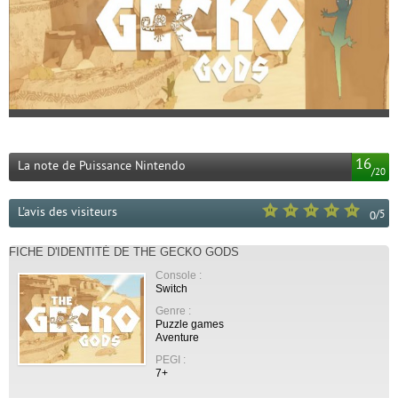
16
La note de Puissance Nintendo
/
20
L'avis des visiteurs
/
5
0
FICHE D'IDENTITÉ DE THE GECKO GODS
Console :
Switch
Genre :
Puzzle games
Aventure
PEGI :
7+