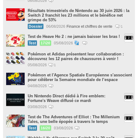
06/08/2026
Résultats trimestriels de Nintendo au 30 juin 2026 : la
Switch 2 franchit les 23 millions et le bénéfice net
grimpe de 53%
Dossier
06/08/2026
Finance et chiffres de vente
1
Test de Heave Ho 2 : ne jamais baisser les bras !
Test
17/20
05/08/2026
Pokémon et Adidas présentent leur collaboration :
découvrez les 12 paires de chaussures à venir !
05/08/2026
1
Pokémon et l'Agence Spatiale Européenne s’associent
pour célébrer la Semaine mondiale de l’espace
04/08/2026
Un Nintendo Direct dédié à Fire emblem:
Fortune's Weave diffusé ce mardi
03/08/2026
Test de The Adventures of Elliot : The Millenium
Tales, une belle épopée à travers le temps
Test
16/20
03/08/2026