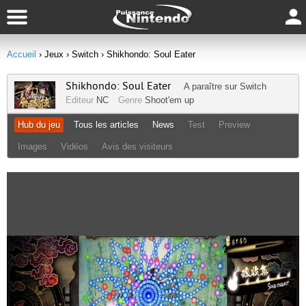
Accueil
› Jeux
› Switch
› Shikhondo: Soul Eater
Shikhondo: Soul Eater
A paraître sur
Switch
Editeur
NC
Genre
Shoot'em up
Hub du jeu
Tous les articles
News
Test
Preview
Images
Vidéos
Avis des visiteurs