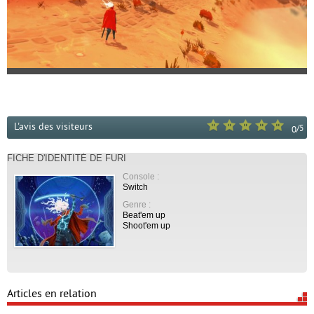
L'avis des visiteurs
/
5
0
FICHE D'IDENTITÉ DE FURI
Console :
Switch
Genre :
Beat'em up
Shoot'em up
Articles en relation