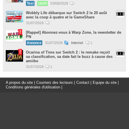
Test
16/20
03/08/2026
Wobbly Life débarque sur Switch 2 le 20 août
avec la coop à quatre et le GameShare
31/07/2026
[Rappel] Abonnez-vous à Warp Zone, la newsletter de
PN
Annonce
31/07/2026
Internet
1
Ocarina of Time sur Switch 2 : le remake reçoit
sa classification, sa date fait le buzz à cause des
amiibo
31/07/2026
1
A propos du site
|
Courriers des lecteurs
|
Contact
|
Equipe du site
|
Conditions générales d'utilisation
|