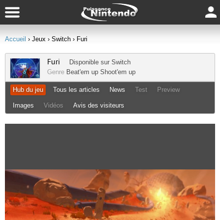
Accueil
› Jeux
› Switch
› Furi
Furi
Disponible sur
Switch
Genre
Beat'em up
Shoot'em up
Hub du jeu
Tous les articles
News
Test
Preview
Images
Vidéos
Avis des visiteurs