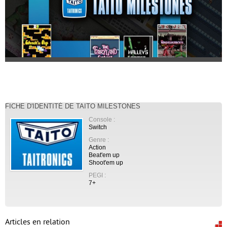
FICHE D'IDENTITÉ DE TAITO MILESTONES
Console :
Switch
Genre :
Action
Beat'em up
Shoot'em up
PEGI :
7+
Articles en relation