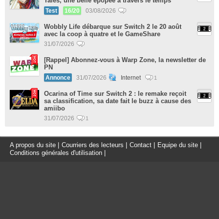
Tales, une belle épopée à travers le temps
Test
16/20
03/08/2026
Wobbly Life débarque sur Switch 2 le 20 août
avec la coop à quatre et le GameShare
31/07/2026
[Rappel] Abonnez-vous à Warp Zone, la newsletter de
PN
Annonce
31/07/2026
Internet
1
Ocarina of Time sur Switch 2 : le remake reçoit
sa classification, sa date fait le buzz à cause des
amiibo
31/07/2026
1
A propos du site
|
Courriers des lecteurs
|
Contact
|
Equipe du site
|
Conditions générales d'utilisation
|