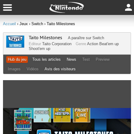
Accueil
› Jeux
› Switch
› Taito Milestones
Taito Milestones
A paraître sur
Switch
Editeur
Taito Corporation
Genre
Action
Beat'em up
Shoot'em up
Hub du jeu
Tous les articles
News
Test
Preview
Images
Vidéos
Avis des visiteurs