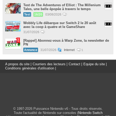
Test de The Adventures of Elliot : The Millenium
Tales, une belle épopée à travers le temps
Test
16/20
03/08/2026
Wobbly Life débarque sur Switch 2 le 20 août
avec la coop à quatre et le GameShare
31/07/2026
[Rappel] Abonnez-vous à Warp Zone, la newsletter de
PN
Annonce
31/07/2026
Internet
1
A propos du site
|
Courriers des lecteurs
|
Contact
|
Equipe du site
|
Conditions générales d'utilisation
|
© 1997-2026 Puissance Nintendo v6 - Tous droits réservés.
Toute l'actualité de Nintendo sur consoles (
Nintendo Switch