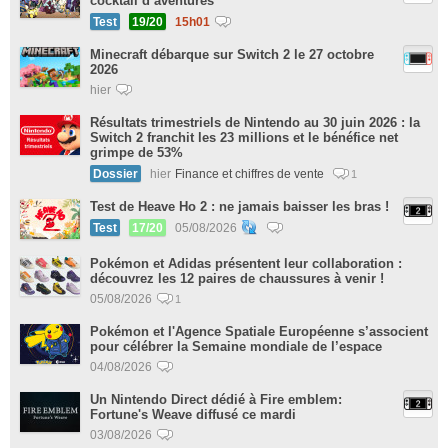
cocktail d’aventures
Test
19/20
15h01
Minecraft débarque sur Switch 2 le 27 octobre
2026
hier
Résultats trimestriels de Nintendo au 30 juin 2026 : la
Switch 2 franchit les 23 millions et le bénéfice net
grimpe de 53%
Dossier
hier
Finance et chiffres de vente
1
Test de Heave Ho 2 : ne jamais baisser les bras !
Test
17/20
05/08/2026
Pokémon et Adidas présentent leur collaboration :
découvrez les 12 paires de chaussures à venir !
05/08/2026
1
Pokémon et l'Agence Spatiale Européenne s’associent
pour célébrer la Semaine mondiale de l’espace
04/08/2026
Un Nintendo Direct dédié à Fire emblem:
Fortune's Weave diffusé ce mardi
03/08/2026