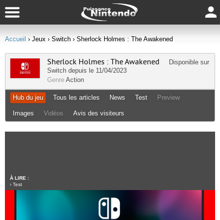
Accueil
› Jeux
› Switch
› Sherlock Holmes : The Awakened
Sherlock Holmes : The Awakened
Disponible sur
Switch
depuis le 11/04/2023
Genre
Action
Hub du jeu
Tous les articles
News
Test
Preview
Images
Vidéos
Avis des visiteurs
À LIRE :
›
Test