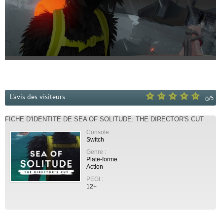
L'avis des visiteurs
/
5
0
FICHE D'IDENTITÉ DE SEA OF SOLITUDE: THE DIRECTOR'S CUT
Console :
Switch
Genre :
Plate-forme
Action
PEGI :
12+