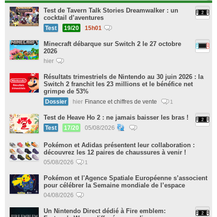
Test de Tavern Talk Stories Dreamwalker : un
cocktail d’aventures
Test
19/20
15h01
Minecraft débarque sur Switch 2 le 27 octobre
2026
hier
Résultats trimestriels de Nintendo au 30 juin 2026 : la
Switch 2 franchit les 23 millions et le bénéfice net
grimpe de 53%
Dossier
hier
Finance et chiffres de vente
1
Test de Heave Ho 2 : ne jamais baisser les bras !
Test
17/20
05/08/2026
Pokémon et Adidas présentent leur collaboration :
découvrez les 12 paires de chaussures à venir !
05/08/2026
1
Pokémon et l'Agence Spatiale Européenne s’associent
pour célébrer la Semaine mondiale de l’espace
04/08/2026
Un Nintendo Direct dédié à Fire emblem: