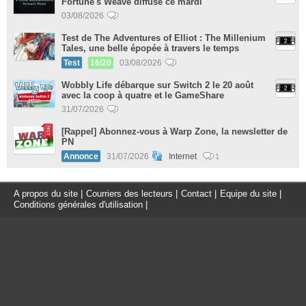
Fortune's Weave diffusé ce mardi
03/08/2026
Test de The Adventures of Elliot : The Millenium
Tales, une belle épopée à travers le temps
Test
16/20
03/08/2026
Wobbly Life débarque sur Switch 2 le 20 août
avec la coop à quatre et le GameShare
31/07/2026
[Rappel] Abonnez-vous à Warp Zone, la newsletter de
PN
Annonce
31/07/2026
Internet
1
A propos du site
|
Courriers des lecteurs
|
Contact
|
Equipe du site
|
Conditions générales d'utilisation
|