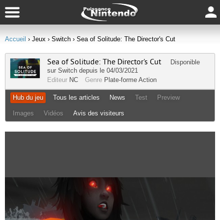
Accueil
› Jeux
› Switch
› Sea of Solitude: The Director's Cut
Sea of Solitude: The Director's Cut
Disponible
sur
Switch
depuis le 04/03/2021
Editeur
NC
Genre
Plate-forme
Action
Hub du jeu
Tous les articles
News
Test
Preview
Images
Vidéos
Avis des visiteurs