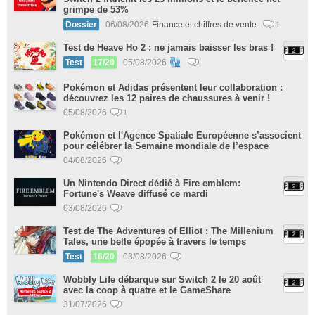
grimpe de 53%
Dossier
06/08/2026
Finance et chiffres de vente
1
Test de Heave Ho 2 : ne jamais baisser les bras !
Test
17/20
05/08/2026
Pokémon et Adidas présentent leur collaboration :
découvrez les 12 paires de chaussures à venir !
05/08/2026
1
Pokémon et l'Agence Spatiale Européenne s’associent
pour célébrer la Semaine mondiale de l’espace
04/08/2026
Un Nintendo Direct dédié à Fire emblem:
Fortune's Weave diffusé ce mardi
03/08/2026
Test de The Adventures of Elliot : The Millenium
Tales, une belle épopée à travers le temps
Test
16/20
03/08/2026
Wobbly Life débarque sur Switch 2 le 20 août
avec la coop à quatre et le GameShare
31/07/2026