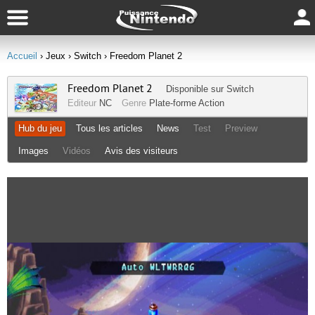
Accueil
› Jeux
› Switch
› Freedom Planet 2
Freedom Planet 2
Disponible sur
Switch
Editeur
NC
Genre
Plate-forme
Action
Hub du jeu
Tous les articles
News
Test
Preview
Images
Vidéos
Avis des visiteurs