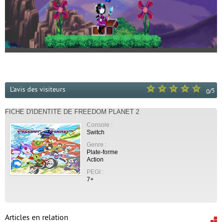
L'avis des visiteurs
/
5
0
FICHE D'IDENTITÉ DE FREEDOM PLANET 2
Console :
Switch
Genre :
Plate-forme
Action
PEGI :
7+
Articles en relation