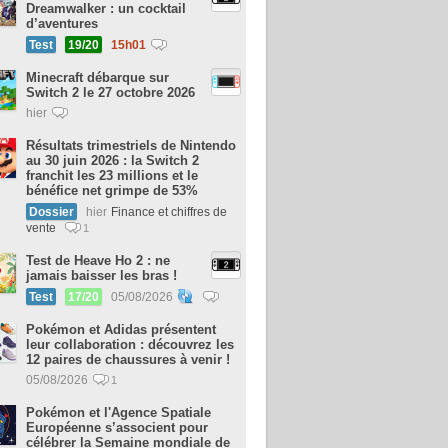
Dreamwalker : un cocktail
d’aventures
Test
19/20
15h01
Minecraft débarque sur
Switch 2 le 27 octobre 2026
hier
Résultats trimestriels de Nintendo
au 30 juin 2026 : la Switch 2
franchit les 23 millions et le
bénéfice net grimpe de 53%
Dossier
hier
Finance et chiffres de
vente
1
Test de Heave Ho 2 : ne
jamais baisser les bras !
Test
17/20
05/08/2026
Pokémon et Adidas présentent
leur collaboration : découvrez les
12 paires de chaussures à venir !
05/08/2026
1
Pokémon et l'Agence Spatiale
Européenne s’associent pour
célébrer la Semaine mondiale de