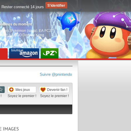
Rester connecté 14 jours
pulaires du moment
aiders
,
Pokémon (saga)
,
EA FC27
,
witch 2
,
LEGO Donkey Kong
Suivre @pnintendo
Mes jeux
Devenir fan !
!
Soyez le premier !
Soyez le premier !
E IMAGES