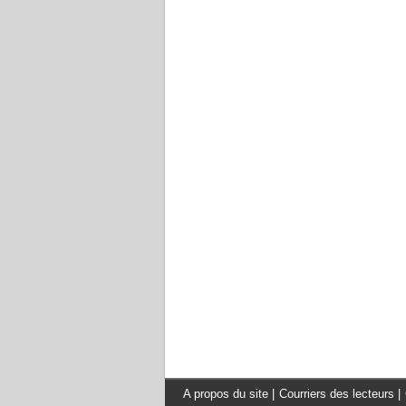
A propos du site
|
Courriers des lecteurs
|