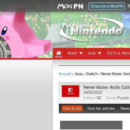
B
S'inscrire à MonPN
NEWS
JEUX
TESTS & PRE
Accueil
› Jeux
› Switch
› Never Alone: Arct
Never Alone: Arctic Coll
24/02/2022
Editeur
NC
Genre
Puzzle
Hub du jeu
Tous les articles
News