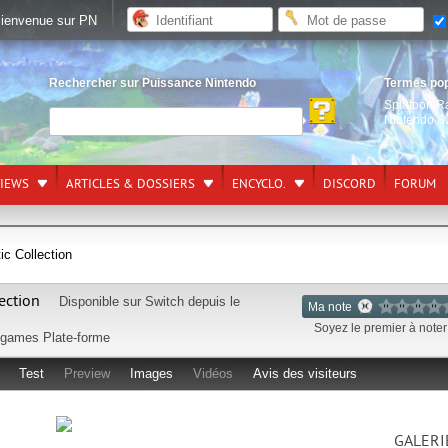
ienvenue sur PN
Rechercher sur Puissance Nintendo
Termes po
Splatoon R
Nintendo S
VIEWS
ARTICLES & DOSSIERS
ENCYCLO.
DISCORD
FORUM
ic Collection
ection
Disponible sur
Switch
depuis le
Ma note
Soyez le premier à noter 
 games
Plate-forme
Test
Preview
Images
Vidéos
Avis des visiteurs
GALERI