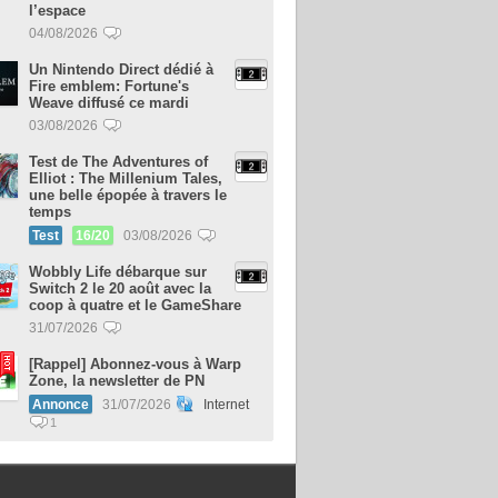
l’espace
04/08/2026
Un Nintendo Direct dédié à
Fire emblem: Fortune's
Weave diffusé ce mardi
03/08/2026
Test de The Adventures of
Elliot : The Millenium Tales,
une belle épopée à travers le
temps
Test
16/20
03/08/2026
Wobbly Life débarque sur
Switch 2 le 20 août avec la
coop à quatre et le GameShare
31/07/2026
[Rappel] Abonnez-vous à Warp
Zone, la newsletter de PN
Annonce
31/07/2026
Internet
1