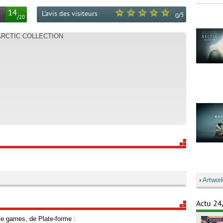
14
L'avis des visiteurs
/
5
0
/
20
 ARCTIC COLLECTION
›
Artwor
Actu 24
le games, de Plate-forme :