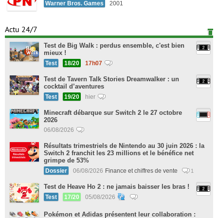
Warner Bros. Games
2001
Actu 24/7
Test de Big Walk : perdus ensemble, c'est bien
mieux !
Test
18/20
17h07
Test de Tavern Talk Stories Dreamwalker : un
cocktail d’aventures
Test
19/20
hier
Minecraft débarque sur Switch 2 le 27 octobre
2026
06/08/2026
Résultats trimestriels de Nintendo au 30 juin 2026 : la
Switch 2 franchit les 23 millions et le bénéfice net
grimpe de 53%
Dossier
06/08/2026
Finance et chiffres de vente
1
Test de Heave Ho 2 : ne jamais baisser les bras !
Test
17/20
05/08/2026
Pokémon et Adidas présentent leur collaboration :