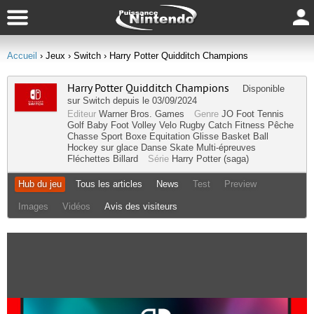
Accueil
› Jeux
› Switch
› Harry Potter Quidditch Champions
Harry Potter Quidditch Champions
Disponible
sur
Switch
depuis le 03/09/2024
Editeur
Warner Bros. Games
Genre
JO
Foot
Tennis
Golf
Baby Foot
Volley
Velo
Rugby
Catch
Fitness
Pêche
Chasse
Sport
Boxe
Equitation
Glisse
Basket Ball
Hockey sur glace
Danse
Skate
Multi-épreuves
Fléchettes
Billard
Série
Harry Potter (saga)
Hub du jeu
Tous les articles
News
Test
Preview
Images
Vidéos
Avis des visiteurs