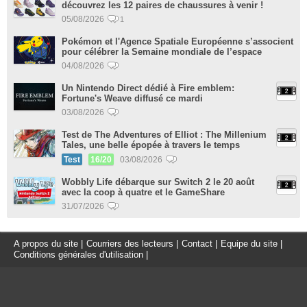
découvrez les 12 paires de chaussures à venir !
05/08/2026
1
Pokémon et l'Agence Spatiale Européenne s’associent
pour célébrer la Semaine mondiale de l’espace
04/08/2026
Un Nintendo Direct dédié à Fire emblem:
Fortune's Weave diffusé ce mardi
03/08/2026
Test de The Adventures of Elliot : The Millenium
Tales, une belle épopée à travers le temps
Test
16/20
03/08/2026
Wobbly Life débarque sur Switch 2 le 20 août
avec la coop à quatre et le GameShare
31/07/2026
A propos du site
|
Courriers des lecteurs
|
Contact
|
Equipe du site
|
Conditions générales d'utilisation
|