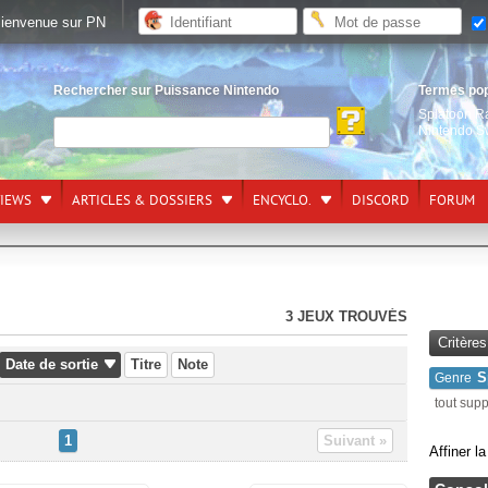
ienvenue sur PN
Rechercher sur Puissance Nintendo
Termes po
Splatoon R
Nintendo S
VIEWS
ARTICLES & DOSSIERS
ENCYCLO.
DISCORD
FORUM
3 JEUX TROUVÉS
Critère
Date de sortie
Titre
Note
S
Genre
tout sup
1
Suivant »
Affiner l