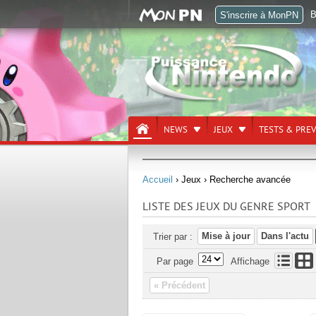
B
S'inscrire à MonPN
NEWS
JEUX
TESTS & PRE
Accueil
› Jeux
› Recherche avancée
LISTE DES JEUX DU GENRE SPORT
Mise à jour
Dans l'actu
Trier par :
Par page
Affichage
« Précédent