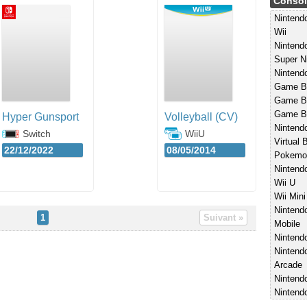
Consol
Ninten
Wii
Nintend
Super N
Nintend
Game B
Game Bo
Game B
Hyper Gunsport
Volleyball (CV)
Nintend
Switch
WiiU
Virtual 
22/12/2022
08/05/2014
Pokemo
Nintend
Wii U
Wii Mini
Nintend
1
Suivant »
Mobile
Nintend
Nintend
Arcade
Nintendo
Nintend