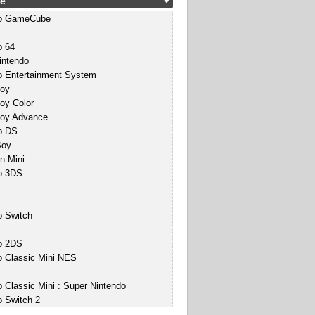
e
do GameCube
o 64
intendo
o Entertainment System
oy
y Color
oy Advance
o DS
Boy
n Mini
o 3DS
o Switch
o 2DS
o Classic Mini NES
 Classic Mini : Super Nintendo
o Switch 2