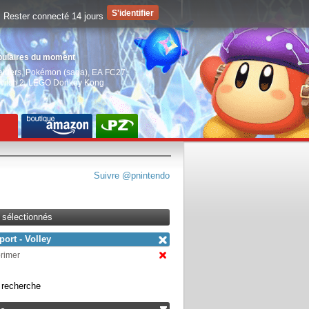
Rester connecté 14 jours
pulaires du moment
aiders
,
Pokémon (saga)
,
EA FC27
,
witch 2
,
LEGO Donkey Kong
Suivre @pnintendo
s sélectionnés
port - Volley
primer
a recherche