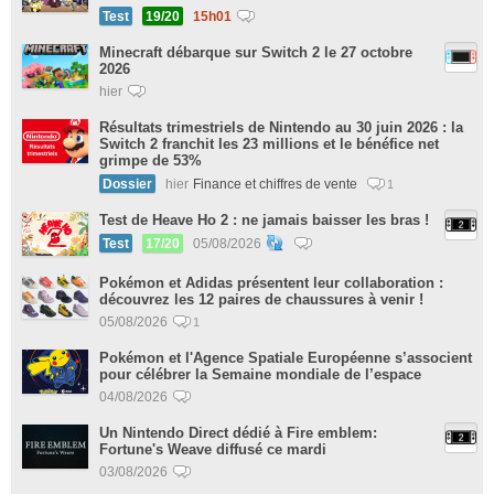
Test
19/20
15h01
Minecraft débarque sur Switch 2 le 27 octobre
2026
hier
Résultats trimestriels de Nintendo au 30 juin 2026 : la
Switch 2 franchit les 23 millions et le bénéfice net
grimpe de 53%
Dossier
hier
Finance et chiffres de vente
1
Test de Heave Ho 2 : ne jamais baisser les bras !
Test
17/20
05/08/2026
Pokémon et Adidas présentent leur collaboration :
découvrez les 12 paires de chaussures à venir !
05/08/2026
1
Pokémon et l'Agence Spatiale Européenne s’associent
pour célébrer la Semaine mondiale de l’espace
04/08/2026
Un Nintendo Direct dédié à Fire emblem:
Fortune's Weave diffusé ce mardi
03/08/2026