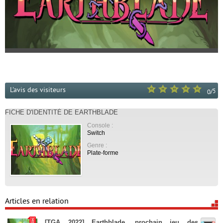
L'avis des visiteurs
/
5
0
FICHE D'IDENTITÉ DE EARTHBLADE
Console :
Switch
Genre :
Plate-forme
Articles en relation
[TGA 2022] Earthblade, prochain jeu des