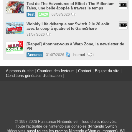
Test de The Adventures of Elliot : The Millenium
Tales, une belle épopée à travers le temps
Test
16/20
03/08/2026
Wobbly Life débarque sur Switch 2 le 20 août
avec la coop à quatre et le GameShare
31/07/2026
[Rappel] Abonnez-vous à Warp Zone, la newsletter de
PN
Annonce
31/07/2026
Internet
1
A propos du site
|
Courriers des lecteurs
|
Contact
|
Equipe du site
|
Conditions générales d'utilisation
|
© 1997-2026 Puissance Nintendo v6 - Tous droits réservés.
Toute l'actualité de Nintendo sur consoles (
Nintendo Switch
(découvrez
aussi toutes les promos Nintendo eShop du moment
),
Wii