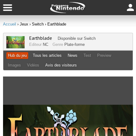
Accueil
› Jeux
› Switch
› Earthblade
Earthblade
Disponible sur
Switch
Editeur
NC
Genre
Plate-forme
Hub du jeu
Tous les articles
News
Test
Preview
Images
Vidéos
Avis des visiteurs