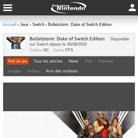
Accueil
› Jeux
› Switch
› Bulletstorm: Duke of Switch Edition
Bulletstorm: Duke of Switch Edition
Disponible
sur
Switch
depuis le 30/08/2019
Editeur
NC
Genre
FPS
Hub du jeu
Tous les articles
News
Test
Preview
Images
Vidéos
Avis des visiteurs