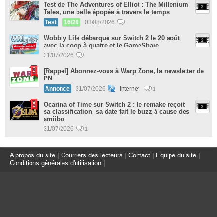
Test de The Adventures of Elliot : The Millenium
Tales, une belle épopée à travers le temps
Test
16/20
03/08/2026
Wobbly Life débarque sur Switch 2 le 20 août
avec la coop à quatre et le GameShare
31/07/2026
[Rappel] Abonnez-vous à Warp Zone, la newsletter de
PN
Annonce
31/07/2026
Internet
1
Ocarina of Time sur Switch 2 : le remake reçoit
sa classification, sa date fait le buzz à cause des
amiibo
31/07/2026
1
A propos du site
|
Courriers des lecteurs
|
Contact
|
Equipe du site
|
Conditions générales d'utilisation
|