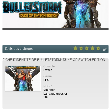
L'avis des visiteurs
/
5
0
FICHE D'IDENTITÉ DE BULLETSTORM: DUKE OF SWITCH EDITION
Console :
Switch
Genre :
FPS
PEGI :
Violence
Langage grossier
18+