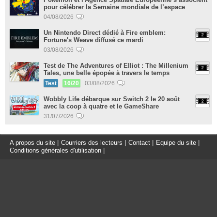
pour célébrer la Semaine mondiale de l’espace
04/08/2026
Un Nintendo Direct dédié à Fire emblem:
Fortune's Weave diffusé ce mardi
03/08/2026
Test de The Adventures of Elliot : The Millenium
Tales, une belle épopée à travers le temps
Test
16/20
03/08/2026
Wobbly Life débarque sur Switch 2 le 20 août
avec la coop à quatre et le GameShare
31/07/2026
A propos du site
|
Courriers des lecteurs
|
Contact
|
Equipe du site
|
Conditions générales d'utilisation
|