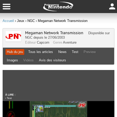
Accueil
› Jeux
› NGC
› Megaman Network Transmission
Megaman Network Transmission
Disponible sur
NGC
depuis le 27/06/2003
Editeur
Capcom
Genre
Aventure
Hub du jeu
Tous les articles
News
Test
Preview
Images
Vidéos
Avis des visiteurs
À LIRE :
›
Test