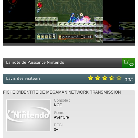
12
La note de Puissance Nintendo
/
20
L'avis des visiteurs
/
5
3.3
FICHE D'IDENTITÉ DE MEGAMAN NETWORK TRANSMISSION
Console :
NGC
Genre :
Aventure
PEGI :
3+