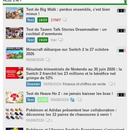
Actu 24/7
Test de Big Walk : perdus ensemble, c'est bien
mieux !
Test
18/20
17h07
Test de Tavern Talk Stories Dreamwalker : un
cocktail d’aventures
Test
19/20
hier
Minecraft débarque sur Switch 2 le 27 octobre
2026
06/08/2026
Résultats trimestriels de Nintendo au 30 juin 2026 : la
Switch 2 franchit les 23 millions et le bénéfice net
grimpe de 53%
Dossier
06/08/2026
Finance et chiffres de vente
1
Test de Heave Ho 2 : ne jamais baisser les bras !
Test
17/20
05/08/2026
Pokémon et Adidas présentent leur collaboration :
découvrez les 12 paires de chaussures à venir !
05/08/2026
1
Pokémon et l'Agence Spatiale Européenne s’associent