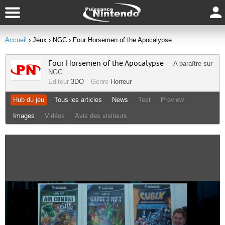
Accueil
› Jeux
› NGC
› Four Horsemen of the Apocalypse
Four Horsemen of the Apocalypse
A paraître sur
NGC
Editeur
3DO
Genre
Horreur
Hub du jeu
Tous les articles
News
Test
Preview
Images
Vidéos
Avis des visiteurs