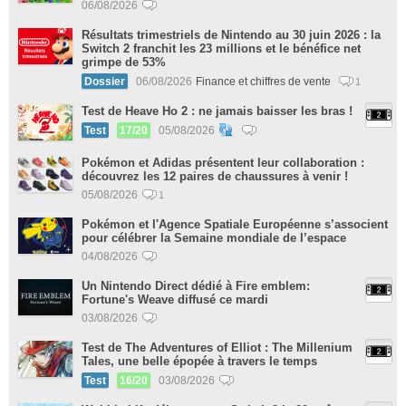
06/08/2026
Résultats trimestriels de Nintendo au 30 juin 2026 : la
Switch 2 franchit les 23 millions et le bénéfice net
grimpe de 53%
Dossier
06/08/2026
Finance et chiffres de vente
1
Test de Heave Ho 2 : ne jamais baisser les bras !
Test
17/20
05/08/2026
Pokémon et Adidas présentent leur collaboration :
découvrez les 12 paires de chaussures à venir !
05/08/2026
1
Pokémon et l'Agence Spatiale Européenne s’associent
pour célébrer la Semaine mondiale de l’espace
04/08/2026
Un Nintendo Direct dédié à Fire emblem:
Fortune's Weave diffusé ce mardi
03/08/2026
Test de The Adventures of Elliot : The Millenium
Tales, une belle épopée à travers le temps
Test
16/20
03/08/2026