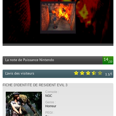
14
La note de Puissance Nintendo
/
20
L'avis des visiteurs
/
5
3.3
FICHE D'IDENTITÉ DE RESIDENT EVIL 3
Console :
NGC
Genre :
Horreur
PEGI :