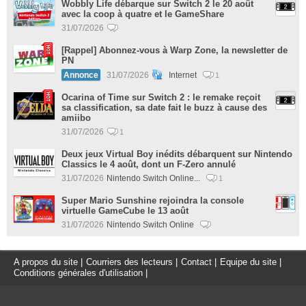
Wobbly Life débarque sur Switch 2 le 20 août
avec la coop à quatre et le GameShare
31/07/2026
[Rappel] Abonnez-vous à Warp Zone, la newsletter de
PN
Annonce
31/07/2026
Internet
1
Ocarina of Time sur Switch 2 : le remake reçoit
sa classification, sa date fait le buzz à cause des
amiibo
31/07/2026
1
Deux jeux Virtual Boy inédits débarquent sur Nintendo
Classics le 4 août, dont un F-Zero annulé
31/07/2026
Nintendo Switch Online...
1
Super Mario Sunshine rejoindra la console
virtuelle GameCube le 13 août
31/07/2026
Nintendo Switch Online
A propos du site
|
Courriers des lecteurs
|
Contact
|
Equipe du site
|
Conditions générales d'utilisation
|