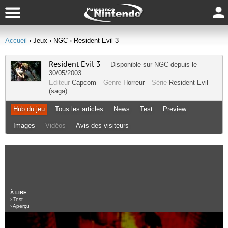
Accueil
› Jeux
› NGC
› Resident Evil 3
Resident Evil 3
Disponible sur
NGC
depuis le
30/05/2003
Editeur
Capcom
Genre
Horreur
Série
Resident Evil
(saga)
Hub du jeu
Tous les articles
News
Test
Preview
Images
Vidéos
Avis des visiteurs
À LIRE :
›
Test
›
Aperçu