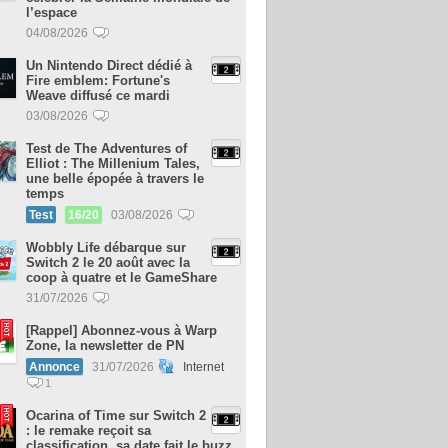
l’espace
04/08/2026
Un Nintendo Direct dédié à
Fire emblem: Fortune's
Weave diffusé ce mardi
03/08/2026
Test de The Adventures of
Elliot : The Millenium Tales,
une belle épopée à travers le
temps
Test
16/20
03/08/2026
Wobbly Life débarque sur
Switch 2 le 20 août avec la
coop à quatre et le GameShare
31/07/2026
[Rappel] Abonnez-vous à Warp
Zone, la newsletter de PN
Annonce
31/07/2026
Internet
1
Ocarina of Time sur Switch 2
: le remake reçoit sa
classification, sa date fait le buzz