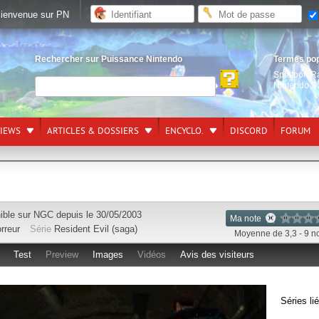
ienvenue sur PN
Rechercher sur Puissance Nintendo
Termes po
Splatoon R
Nintendo S
VIEWS
ARTICLES & DOSSIERS
ENCYCLO.
DISCORD
FORUM
ible sur
NGC
depuis le 30/05/2003
Ma note
rreur
Série
Resident Evil (saga)
Moyenne de 3,3 - 9 n
Test
Preview
Images
Vidéos
Avis des visiteurs
Séries li