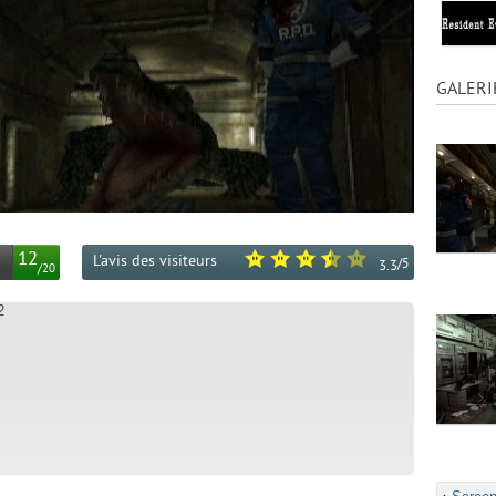
GALERI
12
L'avis des visiteurs
/
5
3.3
/
20
2