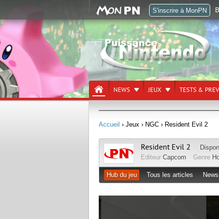
B
S'inscrire à MonPN
NEWS
JEUX
TESTS & PRE
Accueil
› Jeux
› NGC
› Resident Evil 2
Resident Evil 2
Dispon
Editeur
Capcom
Genre
Ho
Hub du jeu
Tous les articles
News