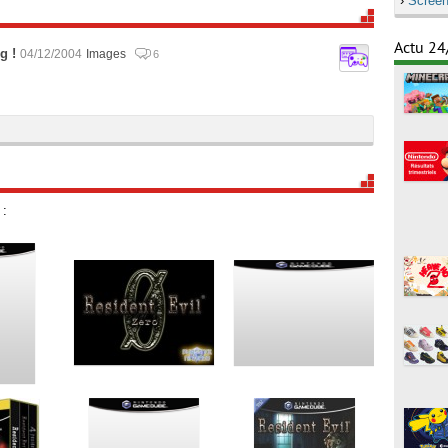
›
Screen
Actu 24
g !
04/12/2004
Images
6
 :