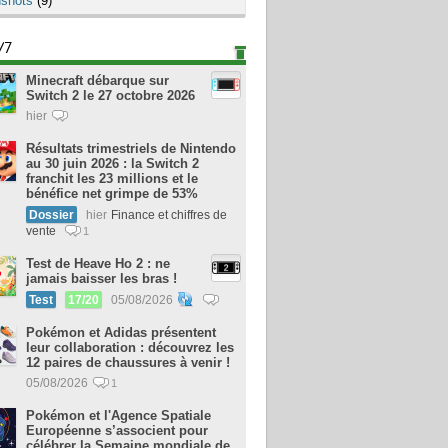
shots
(9)
/7
Minecraft débarque sur
Switch 2 le 27 octobre 2026
hier
Résultats trimestriels de Nintendo
au 30 juin 2026 : la Switch 2
franchit les 23 millions et le
bénéfice net grimpe de 53%
Dossier
hier
Finance et chiffres de
vente
1
Test de Heave Ho 2 : ne
jamais baisser les bras !
Test
17/20
05/08/2026
Pokémon et Adidas présentent
leur collaboration : découvrez les
12 paires de chaussures à venir !
05/08/2026
1
Pokémon et l'Agence Spatiale
Européenne s’associent pour
célébrer la Semaine mondiale de