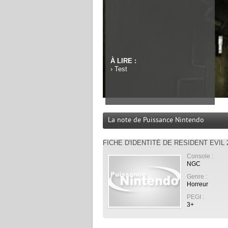
À LIRE :
›
Test
La note de Puissance Nintendo
FICHE D'IDENTITÉ DE RESIDENT EVIL 
Console :
NGC
Genre :
Horreur
PEGI :
3+