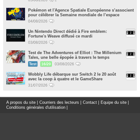
1
Pokémon et l'Agence Spatiale Européenne s’associent
pour célébrer la Semaine mondiale de l’espace
04/08/2026
Un Nintendo Direct dédié à Fire emblem:
Fortune's Weave diffusé ce mardi
03/08/2026
Test de The Adventures of Elliot : The Millenium
Tales, une belle épopée à travers le temps
Test
16/20
03/08/2026
Wobbly Life débarque sur Switch 2 le 20 août
avec la coop à quatre et le GameShare
31/07/2026
A propos du site
|
Courriers des lecteurs
|
Contact
|
Equipe du site
|
Conditions générales d'utilisation
|