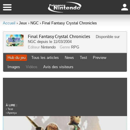
Accueil
› Jeux
› NGC
› Final Fantasy Crystal Chronicles
Final Fantasy Crystal Chronicles
Disponible sur
NGC
depuis le 11/03/2004
Editeur
Nintendo
Genre
RPG
Hub du jeu
Tous les articles
News
Test
Preview
Images
Vidéos
Avis des visiteurs
À LIRE :
›
Test
›
Aperçu