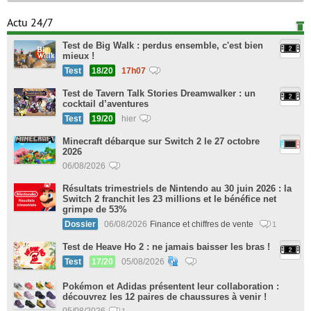
Actu 24/7
Test de Big Walk : perdus ensemble, c'est bien
mieux !
Test
18/20
17h07
Test de Tavern Talk Stories Dreamwalker : un
cocktail d’aventures
Test
19/20
hier
Minecraft débarque sur Switch 2 le 27 octobre
2026
06/08/2026
Résultats trimestriels de Nintendo au 30 juin 2026 : la
Switch 2 franchit les 23 millions et le bénéfice net
grimpe de 53%
Dossier
06/08/2026
Finance et chiffres de vente
1
Test de Heave Ho 2 : ne jamais baisser les bras !
Test
17/20
05/08/2026
Pokémon et Adidas présentent leur collaboration :
découvrez les 12 paires de chaussures à venir !
05/08/2026