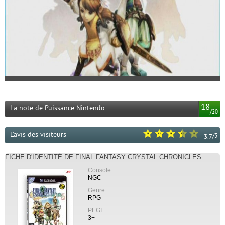
18
La note de Puissance Nintendo
/
20
L'avis des visiteurs
/
5
3.7
FICHE D'IDENTITÉ DE FINAL FANTASY CRYSTAL CHRONICLES
Console :
NGC
Genre :
RPG
PEGI :
3+