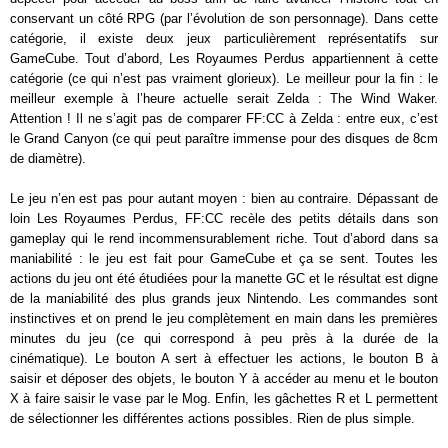
conservant un côté RPG (par l’évolution de son personnage). Dans cette
catégorie, il existe deux jeux particulièrement représentatifs sur
GameCube. Tout d’abord, Les Royaumes Perdus appartiennent à cette
catégorie (ce qui n’est pas vraiment glorieux). Le meilleur pour la fin : le
meilleur exemple à l’heure actuelle serait Zelda : The Wind Waker.
Attention ! Il ne s’agit pas de comparer FF:CC à Zelda : entre eux, c’est
le Grand Canyon (ce qui peut paraître immense pour des disques de 8cm
de diamètre).
Le jeu n’en est pas pour autant moyen : bien au contraire. Dépassant de
loin Les Royaumes Perdus, FF:CC recèle des petits détails dans son
gameplay qui le rend incommensurablement riche. Tout d’abord dans sa
maniabilité : le jeu est fait pour GameCube et ça se sent. Toutes les
actions du jeu ont été étudiées pour la manette GC et le résultat est digne
de la maniabilité des plus grands jeux Nintendo. Les commandes sont
instinctives et on prend le jeu complètement en main dans les premières
minutes du jeu (ce qui correspond à peu près à la durée de la
cinématique). Le bouton A sert à effectuer les actions, le bouton B à
saisir et déposer des objets, le bouton Y à accéder au menu et le bouton
X à faire saisir le vase par le Mog. Enfin, les gâchettes R et L permettent
de sélectionner les différentes actions possibles. Rien de plus simple.