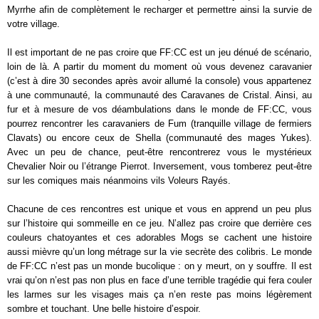
Myrrhe afin de complètement le recharger et permettre ainsi la survie de
votre village.
Il est important de ne pas croire que FF:CC est un jeu dénué de scénario,
loin de là. A partir du moment du moment où vous devenez caravanier
(c’est à dire 30 secondes après avoir allumé la console) vous appartenez
à une communauté, la communauté des Caravanes de Cristal. Ainsi, au
fur et à mesure de vos déambulations dans le monde de FF:CC, vous
pourrez rencontrer les caravaniers de Fum (tranquille village de fermiers
Clavats) ou encore ceux de Shella (communauté des mages Yukes).
Avec un peu de chance, peut-être rencontrerez vous le mystérieux
Chevalier Noir ou l’étrange Pierrot. Inversement, vous tomberez peut-être
sur les comiques mais néanmoins vils Voleurs Rayés.
Chacune de ces rencontres est unique et vous en apprend un peu plus
sur l’histoire qui sommeille en ce jeu. N’allez pas croire que derrière ces
couleurs chatoyantes et ces adorables Mogs se cachent une histoire
aussi mièvre qu’un long métrage sur la vie secrète des colibris. Le monde
de FF:CC n’est pas un monde bucolique : on y meurt, on y souffre. Il est
vrai qu’on n’est pas non plus en face d’une terrible tragédie qui fera couler
les larmes sur les visages mais ça n’en reste pas moins légèrement
sombre et touchant. Une belle histoire d’espoir.