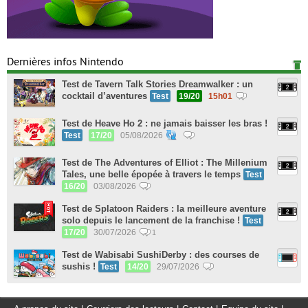
Dernières infos Nintendo
Test de Tavern Talk Stories Dreamwalker : un
cocktail d’aventures
Test
19/20
15h01
Test de Heave Ho 2 : ne jamais baisser les bras !
Test
17/20
05/08/2026
Test de The Adventures of Elliot : The Millenium
Tales, une belle épopée à travers le temps
Test
16/20
03/08/2026
Test de Splatoon Raiders : la meilleure aventure
solo depuis le lancement de la franchise !
Test
17/20
30/07/2026
1
Test de Wabisabi SushiDerby : des courses de
sushis !
Test
14/20
29/07/2026