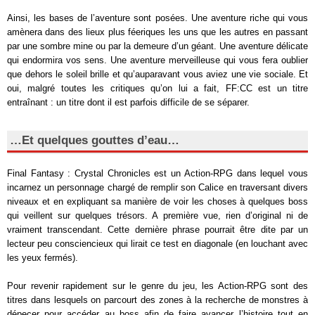
Ainsi, les bases de l’aventure sont posées. Une aventure riche qui vous
amènera dans des lieux plus féeriques les uns que les autres en passant
par une sombre mine ou par la demeure d’un géant. Une aventure délicate
qui endormira vos sens. Une aventure merveilleuse qui vous fera oublier
que dehors le soleil brille et qu’auparavant vous aviez une vie sociale. Et
oui, malgré toutes les critiques qu’on lui a fait, FF:CC est un titre
entraînant : un titre dont il est parfois difficile de se séparer.
…Et quelques gouttes d’eau…
Final Fantasy : Crystal Chronicles est un Action-RPG dans lequel vous
incarnez un personnage chargé de remplir son Calice en traversant divers
niveaux et en expliquant sa manière de voir les choses à quelques boss
qui veillent sur quelques trésors. A première vue, rien d’original ni de
vraiment transcendant. Cette dernière phrase pourrait être dite par un
lecteur peu consciencieux qui lirait ce test en diagonale (en louchant avec
les yeux fermés).
Pour revenir rapidement sur le genre du jeu, les Action-RPG sont des
titres dans lesquels on parcourt des zones à la recherche de monstres à
dépecer pour accéder au boss afin de faire avancer l’histoire tout en