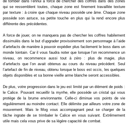
de tomber dans l’ennui à force de chercher des coffres dans des zones
qui se ressemblent toutes, chaque zone est finement travaillée texture
par texture : à croire que chaque niveau possède une âme. Chaque zone
possède son astuce, sa petite touche en plus qui la rend encore plus
différente des précédentes.
A force de jouer, on ne manquera pas de chercher les coffres habilement
dissimulés dans le but d’upgrader provisoirement son personnage à l’aide
d’artefacts de manière à pouvoir expédier plus facilement le boss dans un
monde lointain. Car il vous faudra noter que lorsque l’on recommence un
niveau, on recommence aussi tout à zéro : plus de magie, plus
d’artefacts que l’on avait obtenus au cours du niveau précédent. Seul
l’artefact de fin de niveau, obtenu lorsque le boss est occis, les quelques
objets disponibles et sa bonne vieille arme blanche seront accessibles.
De plus, votre progression dans le jeu est limité par un élément de poids :
le Calice. Pouvant recueillir la myrrhe, elle possède un cristal qui vous
protège de la brume environnante. Celle-ci diminue vos points de vie
régulièrement au moindre contact. Elle délimite par ailleurs votre zone de
mouvement. Mais le Mog vous accompagnant peut se charger de la
tâche ingrate de se trimbaler le Calice en vous suivant. Extrêmement
utile mais cela vous prive de sa légère capacité de combat.