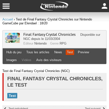
Accueil
› Test de Final Fantasy Crystal Chronicles sur Nintendo
GameCube par Elendael : 18/20
Final Fantasy Crystal Chronicles
Disponible sur
NGC
depuis le 11/03/2004
Editeur
Nintendo
Genre
RPG
Hub du jeu
Tous les articles
News
Test
Preview
Images
Vidéos
Avis des visiteurs
Test de Final Fantasy Crystal Chronicles (NGC)
FINAL FANTASY CRYSTAL CHRONICLES,
LE TEST
Test
Test précédent
Test suivant