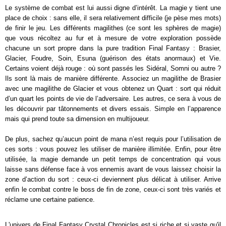
Le système de combat est lui aussi digne d’intérêt. La magie y tient une
place de choix : sans elle, il sera relativement difficile (je pèse mes mots)
de finir le jeu. Les différents magilithes (ce sont les sphères de magie)
que vous récoltez au fur et à mesure de votre exploration possède
chacune un sort propre dans la pure tradition Final Fantasy : Brasier,
Glacier, Foudre, Soin, Esuna (guérison des états anormaux) et Vie.
Certains voient déjà rouge : où sont passés les Sidéral, Somni ou autre ?
Ils sont là mais de manière différente. Associez un magilithe de Brasier
avec une magilithe de Glacier et vous obtenez un Quart : sort qui réduit
d’un quart les points de vie de l’adversaire. Les autres, ce sera à vous de
les découvrir par tâtonnements et divers essais. Simple en l’apparence
mais qui prend toute sa dimension en multijoueur.
De plus, sachez qu’aucun point de mana n’est requis pour l’utilisation de
ces sorts : vous pouvez les utiliser de manière illimitée. Enfin, pour être
utilisée, la magie demande un petit temps de concentration qui vous
laisse sans défense face à vos ennemis avant de vous laissez choisir la
zone d’action du sort : ceux-ci deviennent plus délicat à utiliser. Arrive
enfin le combat contre le boss de fin de zone, ceux-ci sont très variés et
réclame une certaine patience.
L'univers de Final Fantasy Crystal Chronicles est si riche et si vaste qu'il