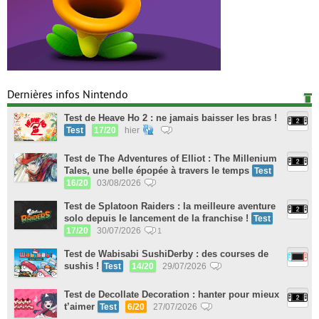
Dernières infos Nintendo
Test de Heave Ho 2 : ne jamais baisser les bras !
Test
17/20
hier
Test de The Adventures of Elliot : The Millenium
Tales, une belle épopée à travers le temps
Test
16/20
03/08/2026
Test de Splatoon Raiders : la meilleure aventure
solo depuis le lancement de la franchise !
Test
17/20
30/07/2026
1
Test de Wabisabi SushiDerby : des courses de
sushis !
Test
14/20
29/07/2026
Test de Decollate Decoration : hanter pour mieux
t’aimer
Test
6/20
27/07/2026