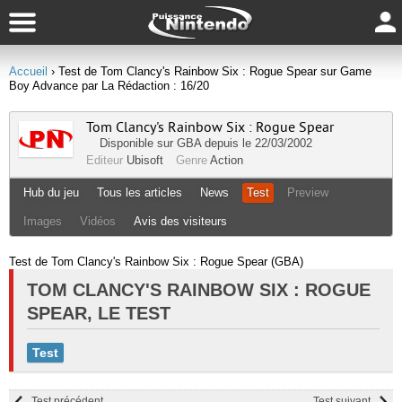
Accueil
› Test de Tom Clancy's Rainbow Six : Rogue Spear sur Game
Boy Advance par La Rédaction : 16/20
Tom Clancy's Rainbow Six : Rogue Spear
Disponible sur
GBA
depuis le 22/03/2002
Editeur
Ubisoft
Genre
Action
Hub du jeu
Tous les articles
News
Test
Preview
Images
Vidéos
Avis des visiteurs
Test de Tom Clancy's Rainbow Six : Rogue Spear (GBA)
TOM CLANCY'S RAINBOW SIX : ROGUE
SPEAR, LE TEST
Test
Test précédent
Test suivant