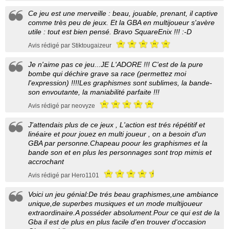
Ce jeu est une merveille : beau, jouable, prenant, il captive
comme très peu de jeux. Et la GBA en multijoueur s'avère
utile : tout est bien pensé. Bravo SquareEnix !!! :-D
Avis rédigé par Stiktougaizeur
Je n'aime pas ce jeu...JE L'ADORE !!! C'est de la pure
bombe qui déchire grave sa race (permettez moi
l'expression) !!!!Les graphismes sont sublimes, la bande-
son envoutante, la maniabilité parfaite !!!
Avis rédigé par neovyze
J'attendais plus de ce jeux , L'action est trés répétitif et
linéaire et pour jouez en multi joueur , on a besoin d'un
GBA par personne.Chapeau poour les graphismes et la
bande son et en plus les personnages sont trop mimis et
accrochant
Avis rédigé par Hero1101
Voici un jeu génial:De trés beau graphismes,une ambiance
unique,de superbes musiques et un mode multijoueur
extraordinaire.A posséder absolument.Pour ce qui est de la
Gba il est de plus en plus facile d'en trouver d'occasion