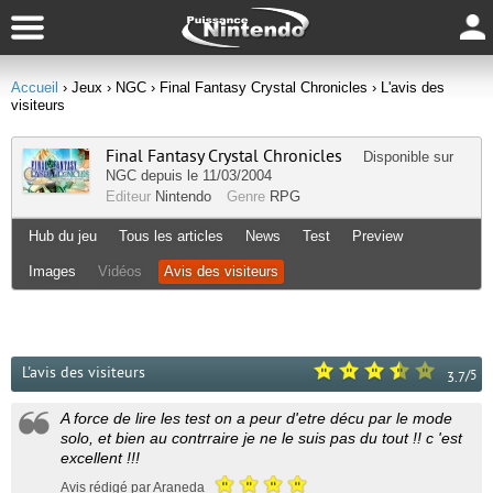
Accueil
› Jeux
› NGC
› Final Fantasy Crystal Chronicles
› L'avis des
visiteurs
Final Fantasy Crystal Chronicles
Disponible sur
NGC
depuis le 11/03/2004
Editeur
Nintendo
Genre
RPG
Hub du jeu
Tous les articles
News
Test
Preview
Images
Vidéos
Avis des visiteurs
L'avis des visiteurs
/
5
3.7
A force de lire les test on a peur d'etre décu par le mode
solo, et bien au contrraire je ne le suis pas du tout !! c 'est
excellent !!!
Avis rédigé par Araneda