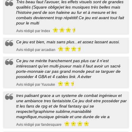
Très beau faut l'avouer, les effets visuels sont de grandes
qualités (Square oblige)et les musiques très belles mais
l'histoire perd de son haleine au fur et à mesure et les
combats deviennent trop répétitif.Ce jeu est avant tout fait
pour le multi
Avis rédigé par Index
Ce jeu est bien, mais sans plus...et assez lassant aussi.
Avis rédigé par arcadian
Ce jeu ne mérite franchement pas plus car il n'est
intéressant qu'en multi-joueur mais il faut avoir un sacré
porte-monnaie car pas grand monde peut se targuer de
posséder 4 GBA et 4 cables link. A éviter
Avis rédigé par Yuusuke
tres palisant grace a un systeme de combat ingénieux et
une ambiance tres fantaisiste.Ce jeu doit etre posséder par
tt les fans de rpg et de final fantasy qui se
respecte!!graphisme sublime,maniabilité
magnifique,musique géniale et une durée de vie a
Avis rédigé par fandesquare