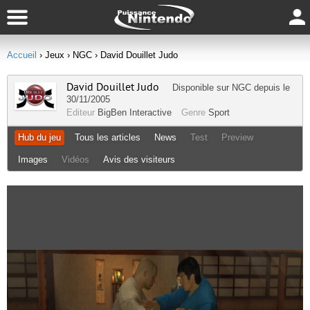
Accueil
› Jeux
› NGC
› David Douillet Judo
David Douillet Judo
Disponible sur
NGC
depuis le
30/11/2005
Editeur
BigBen Interactive
Genre
Sport
Hub du jeu
Tous les articles
News
Test
Preview
Images
Vidéos
Avis des visiteurs