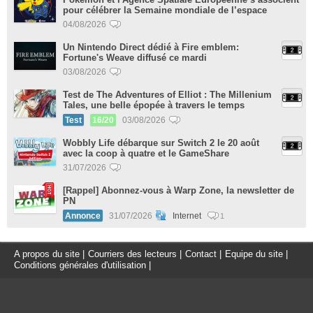
pour célébrer la Semaine mondiale de l’espace
04/08/2026
Un Nintendo Direct dédié à Fire emblem:
Fortune's Weave diffusé ce mardi
03/08/2026
Test de The Adventures of Elliot : The Millenium
Tales, une belle épopée à travers le temps
Test
16/20
03/08/2026
Wobbly Life débarque sur Switch 2 le 20 août
avec la coop à quatre et le GameShare
31/07/2026
[Rappel] Abonnez-vous à Warp Zone, la newsletter de
PN
Annonce
31/07/2026
Internet
1
A propos du site
|
Courriers des lecteurs
|
Contact
|
Equipe du site
|
Conditions générales d'utilisation
|