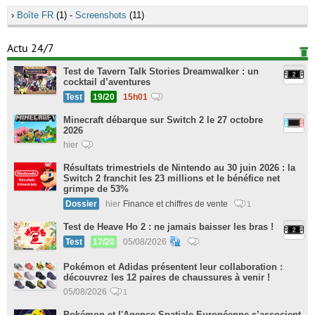
›
Boîte FR
(1) -
Screenshots
(11)
Actu 24/7
Test de Tavern Talk Stories Dreamwalker : un
cocktail d’aventures
Test
19/20
15h01
Minecraft débarque sur Switch 2 le 27 octobre
2026
hier
Résultats trimestriels de Nintendo au 30 juin 2026 : la
Switch 2 franchit les 23 millions et le bénéfice net
grimpe de 53%
Dossier
hier
Finance et chiffres de vente
1
Test de Heave Ho 2 : ne jamais baisser les bras !
Test
17/20
05/08/2026
Pokémon et Adidas présentent leur collaboration :
découvrez les 12 paires de chaussures à venir !
05/08/2026
1
Pokémon et l'Agence Spatiale Européenne s’associent