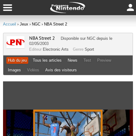
Accueil
› Jeux
› NGC
› NBA Street 2
NBA Street 2
Disponible sur
NGC
depuis le
02/05/2003
Editeur
Electronic Arts
Genre
Sport
Hub du jeu
Tous les articles
News
Test
Preview
Images
Vidéos
Avis des visiteurs