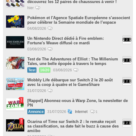
découvrez les 12 paires de chaussures à venir !
hier
Pokémon et l'Agence Spatiale Européenne s’associent
pour célébrer la Semaine mondiale de l’espace
04/08/2026
Un Nintendo Direct dédié à Fire emblem:
Fortune's Weave diffusé ce mardi
03/08/2026
Test de The Adventures of Elliot : The Millenium
Tales, une belle épopée à travers le temps
Test
16/20
03/08/2026
Wobbly Life débarque sur Switch 2 le 20 août
avec la coop à quatre et le GameShare
31/07/2026
[Rappel] Abonnez-vous à Warp Zone, la newsletter de
PN
Annonce
31/07/2026
Internet
1
Ocarina of Time sur Switch 2 : le remake reçoit
sa classification, sa date fait le buzz à cause des
amiibo