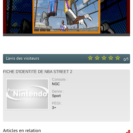
L'avis des visiteurs
/
5
0
FICHE D'IDENTITÉ DE NBA STREET 2
Console :
NGC
Genre :
Sport
PEGI :
3+
Articles en relation