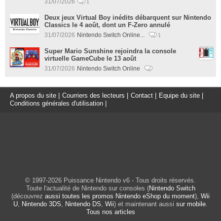
31/07/2026
1
Deux jeux Virtual Boy inédits débarquent sur Nintendo
Classics le 4 août, dont un F-Zero annulé
31/07/2026
Nintendo Switch Online...
1
Super Mario Sunshine rejoindra la console
virtuelle GameCube le 13 août
31/07/2026
Nintendo Switch Online
A propos du site
|
Courriers des lecteurs
|
Contact
|
Equipe du site
|
Conditions générales d'utilisation
|
© 1997-2026 Puissance Nintendo v6 - Tous droits réservés.
Toute l'actualité de Nintendo sur consoles (
Nintendo Switch
(découvrez
aussi toutes les promos Nintendo eShop du moment
),
Wii
U
,
Nintendo 3DS
,
Nintendo DS
,
Wii
) et maintenant aussi
sur mobile
.
Tous nos articles