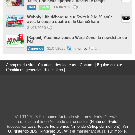
Tales, une belle épopée à travers le temps
Test
16/20
03/08/2026
Wobbly Life débarque sur Switch 2 le 20 août
avec la coop à quatre et le GameShare
31/07/2026
[Rappel] Abonnez-vous à Warp Zone, la newsletter de
PN
Annonce
31/07/2026
Internet
1
A propos du site
|
Courriers des lecteurs
|
Contact
|
Equipe du site
|
Conditions générales d'utilisation
|
© 1997-2026 Puissance Nintendo v6 - Tous droits réservés.
Toute l'actualité de Nintendo sur consoles (
Nintendo Switch
(découvrez
aussi toutes les promos Nintendo eShop du moment
),
Wii
U
,
Nintendo 3DS
,
Nintendo DS
,
Wii
) et maintenant aussi
sur mobile
.