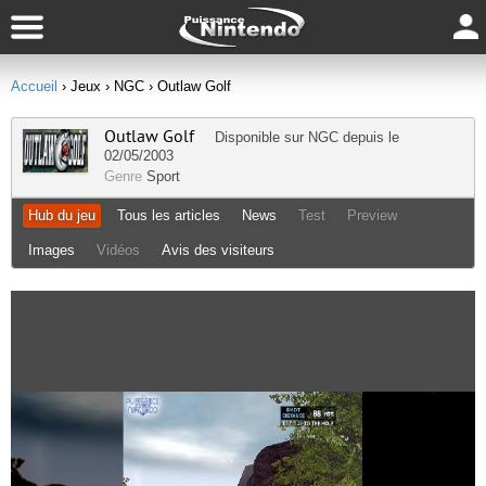
Accueil
› Jeux
› NGC
› Outlaw Golf
Outlaw Golf
Disponible sur
NGC
depuis le
02/05/2003
Genre
Sport
Hub du jeu
Tous les articles
News
Test
Preview
Images
Vidéos
Avis des visiteurs