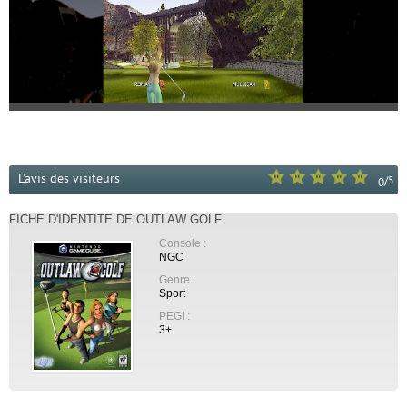
L'avis des visiteurs
/
5
0
FICHE D'IDENTITÉ DE OUTLAW GOLF
Console :
NGC
Genre :
Sport
PEGI :
3+