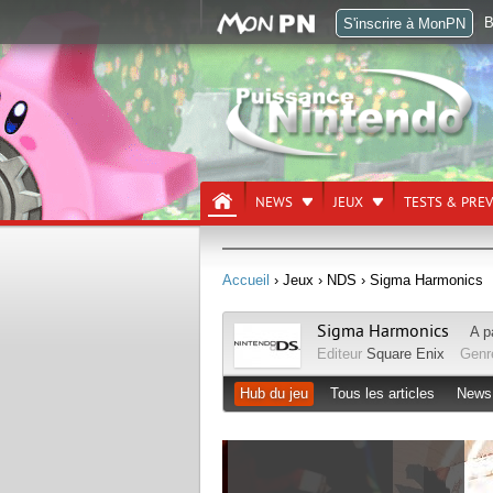
B
S'inscrire à MonPN
NEWS
JEUX
TESTS & PRE
Accueil
› Jeux
› NDS
› Sigma Harmonics
Sigma Harmonics
A p
Editeur
Square Enix
Gen
Hub du jeu
Tous les articles
News