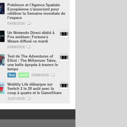
Pokémon et l'Agence Spatiale
Européenne s’associent pour
célébrer la Semaine mondiale de
l’espace
04/08/2026
Un Nintendo Direct dédié à
Fire emblem: Fortune's
Weave diffusé ce mardi
03/08/2026
Test de The Adventures of
Elliot : The Millenium Tales,
une belle épopée à travers le
temps
Test
16/20
03/08/2026
Wobbly Life débarque sur
Switch 2 le 20 août avec la
coop à quatre et le GameShare
31/07/2026