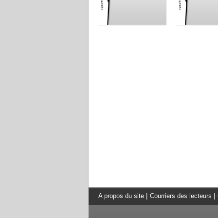
A propos du site
|
Courriers des lecteurs
|