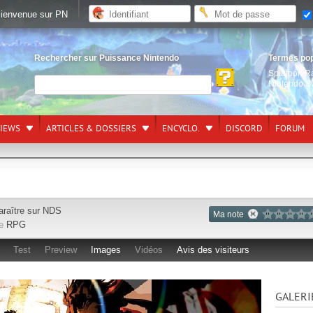
ienvenue sur PN
Rechercher sur Puissance Nintendo
Termes po
Splatoon R
Nintendo S
VIEWS
ARTICLES & DOSSIERS
ENCYCLO.
DISCORD
FORUM
araître sur
NDS
Ma note
re
RPG
Test
Preview
Images
Vidéos
Avis des visiteurs
GALERI