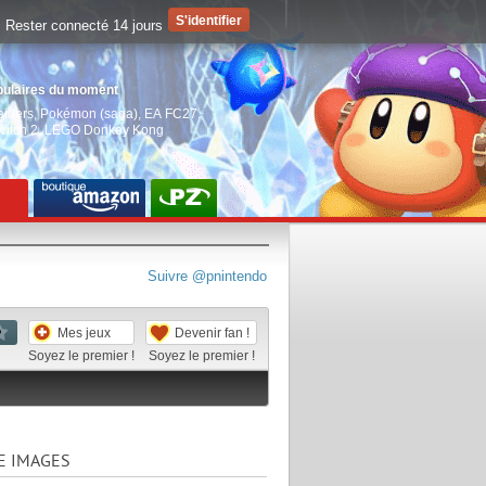
Rester connecté 14 jours
pulaires du moment
aiders
,
Pokémon (saga)
,
EA FC27
,
witch 2
,
LEGO Donkey Kong
Suivre @pnintendo
Mes jeux
Devenir fan !
Soyez le premier !
Soyez le premier !
E IMAGES