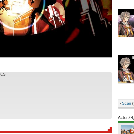
ICS
›
Scan
(
Actu 24