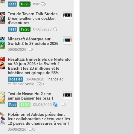
Test
18/20
hier
Test de Tavern Talk Stories
Dreamwalker : un cocktail
d’aventures
Test
19/20
07/08/2026
Minecraft débarque sur
Switch 2 le 27 octobre 2026
06/08/2026
Résultats trimestriels de Nintendo
au 30 juin 2026 : la Switch 2
franchit les 23 millions et le
bénéfice net grimpe de 53%
Dossier
06/08/2026
Finance et
chiffres de vente
1
Test de Heave Ho 2 : ne
jamais baisser les bras !
Test
17/20
05/08/2026
Pokémon et Adidas présentent
leur collaboration : découvrez les
12 paires de chaussures à venir !
05/08/2026
1