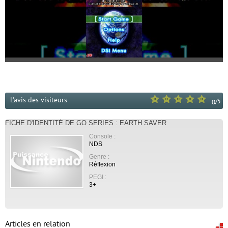
L'avis des visiteurs
/
5
0
FICHE D'IDENTITÉ DE GO SERIES : EARTH SAVER
Console :
NDS
Genre :
Réflexion
PEGI :
3+
Articles en relation