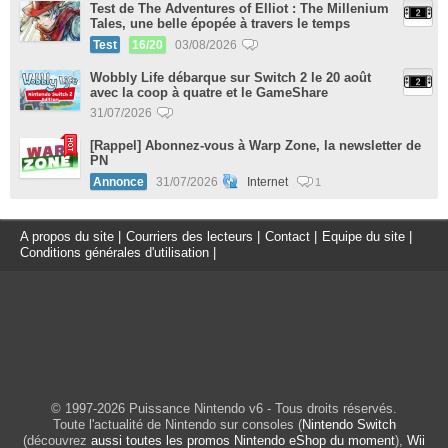
Test de The Adventures of Elliot : The Millenium
Tales, une belle épopée à travers le temps
Test
16/20
03/08/2026
Wobbly Life débarque sur Switch 2 le 20 août
avec la coop à quatre et le GameShare
31/07/2026
[Rappel] Abonnez-vous à Warp Zone, la newsletter de
PN
Annonce
31/07/2026
Internet
1
A propos du site
|
Courriers des lecteurs
|
Contact
|
Equipe du site
|
Conditions générales d'utilisation
|
© 1997-2026 Puissance Nintendo v6 - Tous droits réservés.
Toute l'actualité de Nintendo sur consoles (
Nintendo Switch
(découvrez
aussi toutes les promos Nintendo eShop du moment
),
Wii