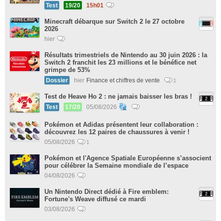
Test
19/20
15h01
Minecraft débarque sur Switch 2 le 27 octobre
2026
hier
Résultats trimestriels de Nintendo au 30 juin 2026 : la
Switch 2 franchit les 23 millions et le bénéfice net
grimpe de 53%
Dossier
hier
Finance et chiffres de vente
1
Test de Heave Ho 2 : ne jamais baisser les bras !
Test
17/20
05/08/2026
Pokémon et Adidas présentent leur collaboration :
découvrez les 12 paires de chaussures à venir !
05/08/2026
1
Pokémon et l'Agence Spatiale Européenne s’associent
pour célébrer la Semaine mondiale de l’espace
04/08/2026
Un Nintendo Direct dédié à Fire emblem:
Fortune's Weave diffusé ce mardi
03/08/2026