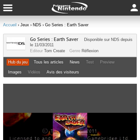
Accueil
› Jeux
› NDS
› Go Series : Earth Saver
Go Series : Earth Saver
Disponible sur
NDS
depuis
le 11/03/2011
Editeur
Tom Create
Genre
Réflexion
Hub du jeu
Tous les articles
News
Test
Preview
Images
Vidéos
Avis des visiteurs