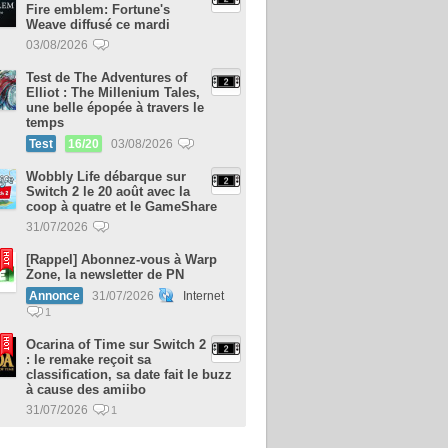
Fire emblem: Fortune's
Weave diffusé ce mardi
03/08/2026
Test de The Adventures of
Elliot : The Millenium Tales,
une belle épopée à travers le
temps
Test
16/20
03/08/2026
Wobbly Life débarque sur
Switch 2 le 20 août avec la
coop à quatre et le GameShare
31/07/2026
[Rappel] Abonnez-vous à Warp
Zone, la newsletter de PN
Annonce
31/07/2026
Internet
1
Ocarina of Time sur Switch 2
: le remake reçoit sa
classification, sa date fait le buzz
à cause des amiibo
31/07/2026
1