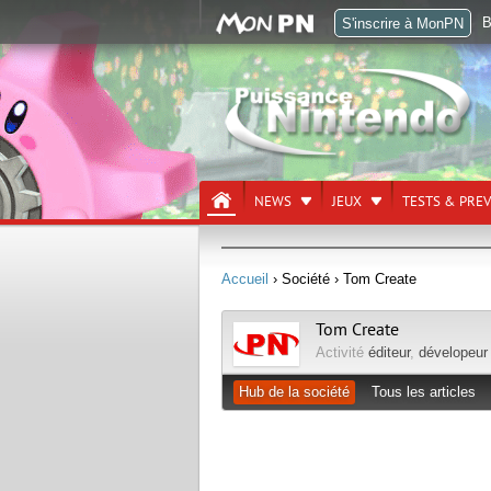
B
S'inscrire à MonPN
NEWS
JEUX
TESTS & PRE
Accueil
› Société
› Tom Create
Tom Create
Activité
éditeur
,
dévelopeur
Hub de la société
Tous les articles