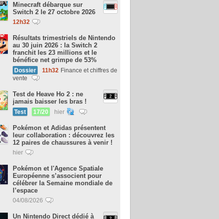
Minecraft débarque sur
Switch 2 le 27 octobre 2026
12h32
Résultats trimestriels de Nintendo
au 30 juin 2026 : la Switch 2
franchit les 23 millions et le
bénéfice net grimpe de 53%
Dossier
11h32
Finance et chiffres de
vente
Test de Heave Ho 2 : ne
jamais baisser les bras !
Test
17/20
hier
Pokémon et Adidas présentent
leur collaboration : découvrez les
12 paires de chaussures à venir !
hier
Pokémon et l'Agence Spatiale
Européenne s’associent pour
célébrer la Semaine mondiale de
l’espace
04/08/2026
Un Nintendo Direct dédié à