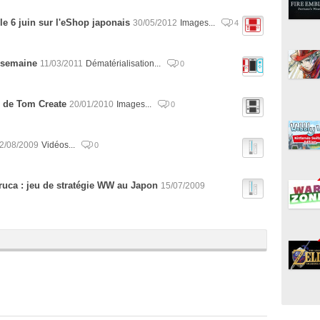
e 6 juin sur l'eShop japonais
30/05/2012
Images...
4
 semaine
11/03/2011
Dématérialisation...
0
 de Tom Create
20/01/2010
Images...
0
2/08/2009
Vidéos...
0
ruca : jeu de stratégie WW au Japon
15/07/2009