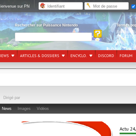
ienvenue sur PN
Rechercher sur Puissance Nintendo
Termes po
Splatoon R
EA FC27
,
L
VIEWS
ARTICLES & DOSSIERS
ENCYCLO.
DISCORD
FORUM
Dirigé par
News
Images
Vidéos
Actu 24