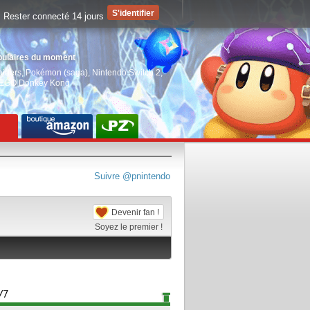
Rester connecté 14 jours
pulaires du moment
aiders
,
Pokémon (saga)
,
Nintendo Switch 2
,
EGO Donkey Kong
Suivre @pnintendo
Devenir fan !
Soyez le premier !
/7