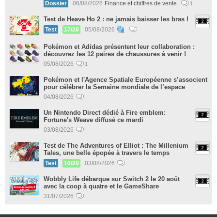
Dossier
06/08/2026
Finance et chiffres de vente
1
Test de Heave Ho 2 : ne jamais baisser les bras !
Test
17/20
05/08/2026
Pokémon et Adidas présentent leur collaboration :
découvrez les 12 paires de chaussures à venir !
05/08/2026
1
Pokémon et l'Agence Spatiale Européenne s’associent
pour célébrer la Semaine mondiale de l’espace
04/08/2026
Un Nintendo Direct dédié à Fire emblem:
Fortune's Weave diffusé ce mardi
03/08/2026
Test de The Adventures of Elliot : The Millenium
Tales, une belle épopée à travers le temps
Test
16/20
03/08/2026
Wobbly Life débarque sur Switch 2 le 20 août
avec la coop à quatre et le GameShare
31/07/2026