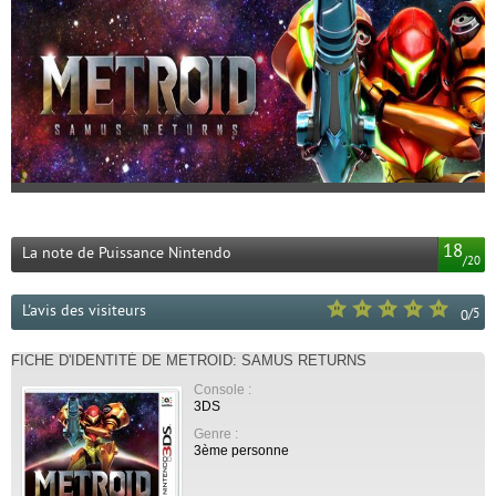
18
La note de Puissance Nintendo
/
20
L'avis des visiteurs
/
5
0
FICHE D'IDENTITÉ DE METROID: SAMUS RETURNS
Console :
3DS
Genre :
3ème personne