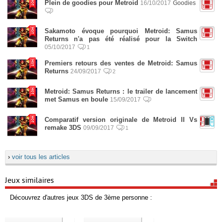
Plein de goodies pour Metroid
16/10/2017
Goodies
Sakamoto évoque pourquoi Metroid: Samus
Returns n'a pas été réalisé pour la Switch
05/10/2017
1
Premiers retours des ventes de Metroid: Samus
Returns
24/09/2017
2
Metroid: Samus Returns : le trailer de lancement
met Samus en boule
15/09/2017
Comparatif version originale de Metroid II Vs
remake 3DS
09/09/2017
1
›
voir tous les articles
Jeux similaires
Découvrez d'autres jeux 3DS de 3ème personne :