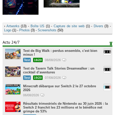
›
Artworks
(13) -
Boîte US
(1) -
Capture de site web
(1) -
Divers
(3) -
Logo
(1) -
Photos
(3) -
Screenshots
(50)
Actu 24/7
Test de Big Walk : perdus ensemble, c'est bien
mieux !
Test
18/20
08/08/2026
Test de Tavern Talk Stories Dreamwalker : un
cocktail d’aventures
Test
19/20
07/08/2026
Minecraft débarque sur Switch 2 le 27 octobre
2026
06/08/2026
Résultats trimestriels de Nintendo au 30 juin 2026 : la
Switch 2 franchit les 23 millions et le bénéfice net
grimpe de 53%