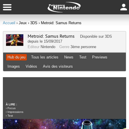
Accueil
› Jeux
› 3DS
› Metroid: Samus Returns
Metroid: Samus Returns
Disponible sur
3DS
depuis le 15/09/2017
Editeur
Nintendo
Genre
3ème personne
Hub du jeu
Tous les articles
News
Test
Previews
Images
Vidéos
Avis des visiteurs
À LIRE :
›
Focus
›
Impressions
›
Test