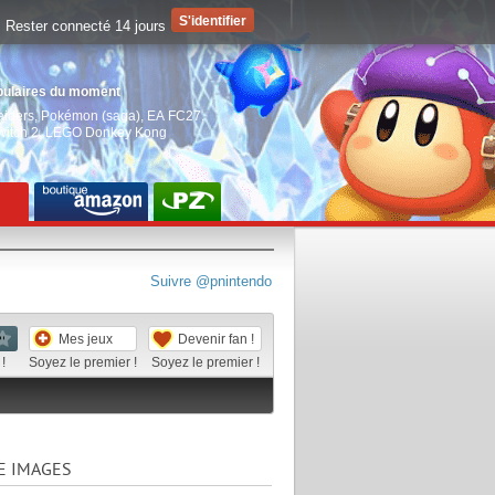
Rester connecté 14 jours
pulaires du moment
aiders
,
Pokémon (saga)
,
EA FC27
,
witch 2
,
LEGO Donkey Kong
Suivre @pnintendo
Mes jeux
Devenir fan !
!
Soyez le premier !
Soyez le premier !
E IMAGES