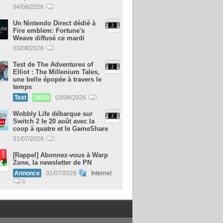
04/08/2026
Un Nintendo Direct dédié à
Fire emblem: Fortune's
Weave diffusé ce mardi
03/08/2026
Test de The Adventures of
Elliot : The Millenium Tales,
une belle épopée à travers le
temps
Test
16/20
03/08/2026
Wobbly Life débarque sur
Switch 2 le 20 août avec la
coop à quatre et le GameShare
31/07/2026
[Rappel] Abonnez-vous à Warp
Zone, la newsletter de PN
Annonce
31/07/2026
Internet
1