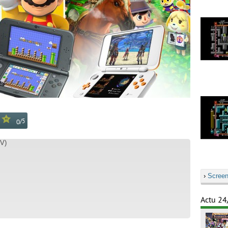
/
5
0
V)
›
Screen
Actu 24