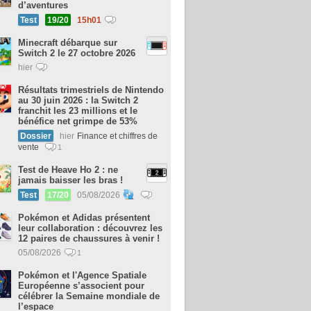
d’aventures
Test
19/20
15h01
Minecraft débarque sur
Switch 2 le 27 octobre 2026
hier
Résultats trimestriels de Nintendo
au 30 juin 2026 : la Switch 2
franchit les 23 millions et le
bénéfice net grimpe de 53%
Dossier
hier
Finance et chiffres de
vente
1
Test de Heave Ho 2 : ne
jamais baisser les bras !
Test
17/20
05/08/2026
Pokémon et Adidas présentent
leur collaboration : découvrez les
12 paires de chaussures à venir !
05/08/2026
1
Pokémon et l'Agence Spatiale
Européenne s’associent pour
célébrer la Semaine mondiale de
l’espace