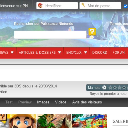
ienvenue sur PN
Rechercher sur Puissance Nintendo
Termes po
Splatoon R
Nintendo S
VIEWS
ARTICLES & DOSSIERS
ENCYCLO.
DISCORD
FORUM
nible sur
3DS
depuis le 20/03/2014
Ma note
ction
Soyez le premier à noter 
Test
Preview
Images
Vidéos
Avis des visiteurs
GALERI