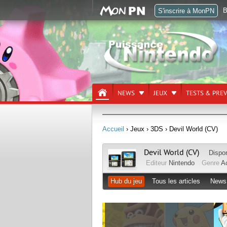
B
S'inscrire à MonPN
NEWS
JEUX
TESTS & PRE
Accueil
› Jeux
› 3DS
› Devil World (CV)
Devil World (CV)
Dispo
Editeur
Nintendo
Genre
A
Hub du jeu
Tous les articles
News