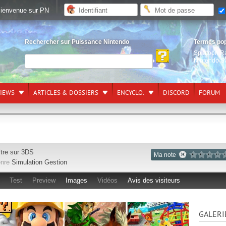
ienvenue sur PN
Rechercher sur Puissance Nintendo
Termes po
Splatoon R
Nintendo S
VIEWS
ARTICLES & DOSSIERS
ENCYCLO.
DISCORD
FORUM
ître sur
3DS
Ma note
nre
Simulation Gestion
Test
Preview
Images
Vidéos
Avis des visiteurs
GALERI