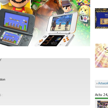
Y
tion
›
Artwor
Actu 24
é :