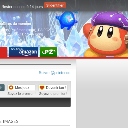
Rester connecté 14 jours
pulaires du moment
aiders
,
Pokémon (saga)
,
EA FC27
,
witch 2
,
LEGO Donkey Kong
Suivre @pnintendo
Mes jeux
Devenir fan !
Soyez le premier !
Soyez le premier !
E IMAGES