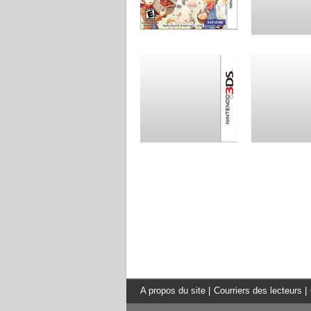
A propos du site
|
Courriers des lecteurs
|