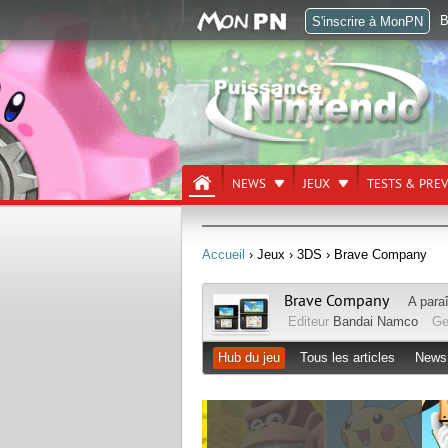
B
S'inscrire à MonPN
NEWS
JEUX
TESTS & PRE
Accueil
› Jeux
› 3DS
› Brave Company
Brave Company
A para
Editeur
Bandai Namco
Ge
Hub du jeu
Tous les articles
News