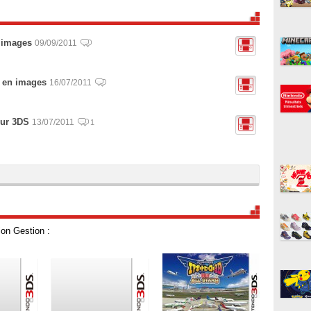
 images
09/09/2011
e en images
16/07/2011
ur 3DS
13/07/2011
1
on Gestion :