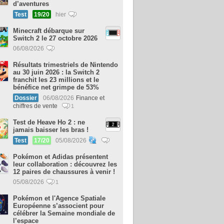
d’aventures
Test
19/20
hier
Minecraft débarque sur
Switch 2 le 27 octobre 2026
06/08/2026
Résultats trimestriels de Nintendo
au 30 juin 2026 : la Switch 2
franchit les 23 millions et le
bénéfice net grimpe de 53%
Dossier
06/08/2026
Finance et
chiffres de vente
1
Test de Heave Ho 2 : ne
jamais baisser les bras !
Test
17/20
05/08/2026
Pokémon et Adidas présentent
leur collaboration : découvrez les
12 paires de chaussures à venir !
05/08/2026
1
Pokémon et l'Agence Spatiale
Européenne s’associent pour
célébrer la Semaine mondiale de
l’espace