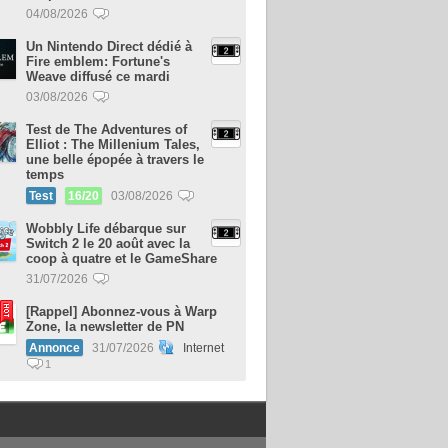
04/08/2026
Un Nintendo Direct dédié à
Fire emblem: Fortune's
Weave diffusé ce mardi
03/08/2026
Test de The Adventures of
Elliot : The Millenium Tales,
une belle épopée à travers le
temps
Test
16/20
03/08/2026
Wobbly Life débarque sur
Switch 2 le 20 août avec la
coop à quatre et le GameShare
31/07/2026
[Rappel] Abonnez-vous à Warp
Zone, la newsletter de PN
Annonce
31/07/2026
Internet
1