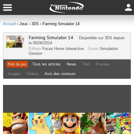
Accueil
› Jeux
› 3DS
› Farming Simulator 14
Farming Simulator 14
Disponible sur
3DS
depuis
le 05/06/2014
Editeur
Focus Home Interactive
Genre
Simulation
Gestion
Hub du jeu
Tous les articles
News
Test
Preview
Images
Vidéos
Avis des visiteurs