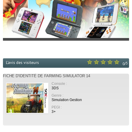
L'avis des visiteurs
/
5
0
FICHE D'IDENTITÉ DE FARMING SIMULATOR 14
Console :
3DS
Genre :
Simulation Gestion
PEGI :
3+