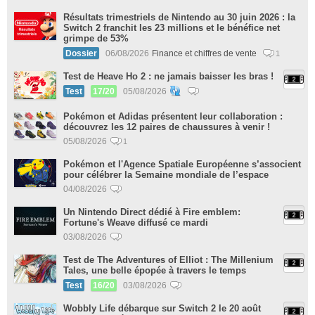
Résultats trimestriels de Nintendo au 30 juin 2026 : la
Switch 2 franchit les 23 millions et le bénéfice net
grimpe de 53%
Dossier
06/08/2026
Finance et chiffres de vente
1
Test de Heave Ho 2 : ne jamais baisser les bras !
Test
17/20
05/08/2026
Pokémon et Adidas présentent leur collaboration :
découvrez les 12 paires de chaussures à venir !
05/08/2026
1
Pokémon et l'Agence Spatiale Européenne s’associent
pour célébrer la Semaine mondiale de l’espace
04/08/2026
Un Nintendo Direct dédié à Fire emblem:
Fortune's Weave diffusé ce mardi
03/08/2026
Test de The Adventures of Elliot : The Millenium
Tales, une belle épopée à travers le temps
Test
16/20
03/08/2026
Wobbly Life débarque sur Switch 2 le 20 août