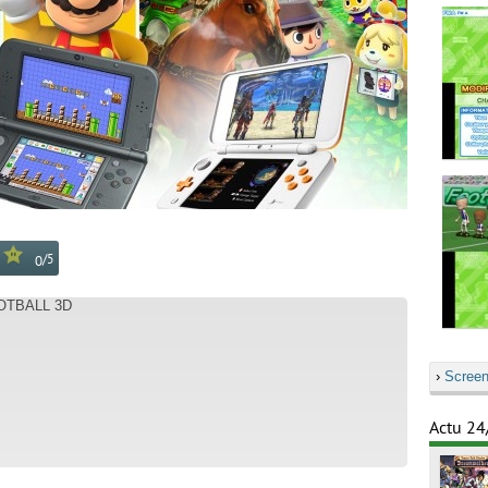
/
5
0
OOTBALL 3D
›
Screen
Actu 24