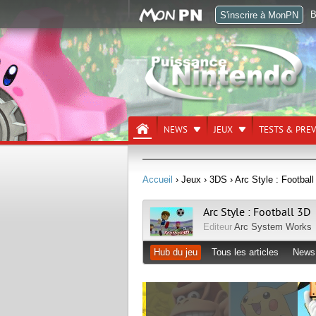
B
S'inscrire à MonPN
NEWS
JEUX
TESTS & PRE
Accueil
› Jeux
› 3DS
› Arc Style : Football
Arc Style : Football 3D
Editeur
Arc System Works
Hub du jeu
Tous les articles
News