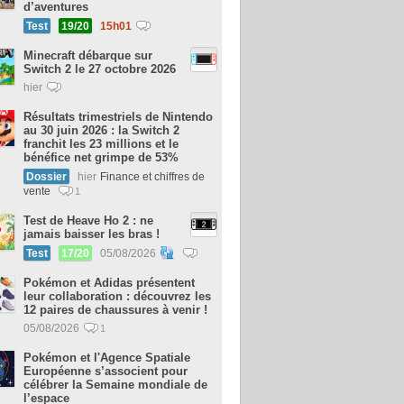
d’aventures
Test
19/20
15h01
Minecraft débarque sur
Switch 2 le 27 octobre 2026
hier
Résultats trimestriels de Nintendo
au 30 juin 2026 : la Switch 2
franchit les 23 millions et le
bénéfice net grimpe de 53%
Dossier
hier
Finance et chiffres de
vente
1
Test de Heave Ho 2 : ne
jamais baisser les bras !
Test
17/20
05/08/2026
Pokémon et Adidas présentent
leur collaboration : découvrez les
12 paires de chaussures à venir !
05/08/2026
1
Pokémon et l'Agence Spatiale
Européenne s’associent pour
célébrer la Semaine mondiale de
l’espace