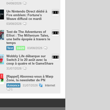
04/08/2026
Un Nintendo Direct dédié à
Fire emblem: Fortune's
Weave diffusé ce mardi
03/08/2026
Test de The Adventures of
Elliot : The Millenium Tales,
une belle épopée à travers le
temps
Test
16/20
03/08/2026
Wobbly Life débarque sur
Switch 2 le 20 août avec la
coop à quatre et le GameShare
31/07/2026
[Rappel] Abonnez-vous à Warp
Zone, la newsletter de PN
Annonce
31/07/2026
Internet
1