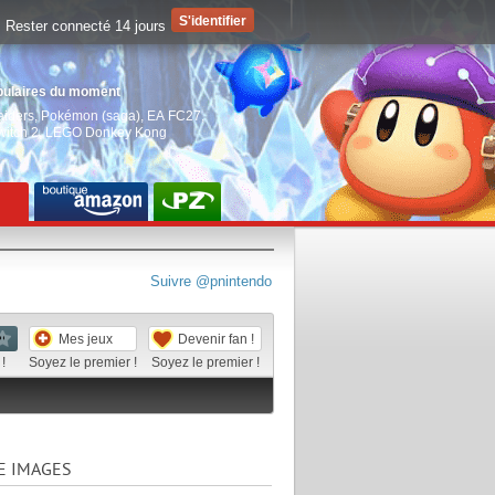
Rester connecté 14 jours
pulaires du moment
aiders
,
Pokémon (saga)
,
EA FC27
,
witch 2
,
LEGO Donkey Kong
Suivre @pnintendo
Mes jeux
Devenir fan !
!
Soyez le premier !
Soyez le premier !
E IMAGES