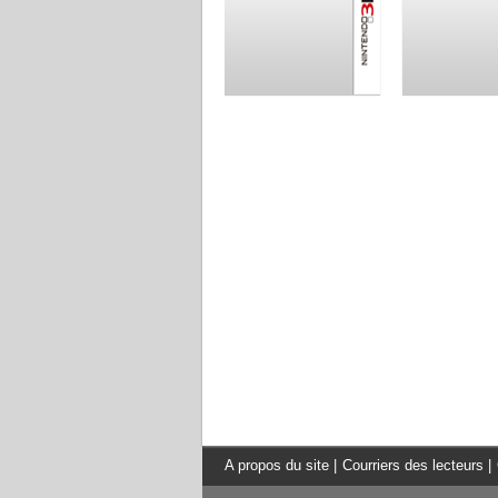
A propos du site
|
Courriers des lecteurs
|