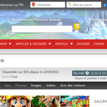
ienvenue sur PN
Rechercher sur Puissance Nintendo
Termes po
Splatoon R
Nintendo S
VIEWS
ARTICLES & DOSSIERS
ENCYCLO.
DISCORD
FORUM
 3D
Disponible sur
3DS
depuis le 22/08/2013
Ma note
Genre
Foot
Soyez le premier à noter 
Test
Preview
Images
Vidéos
Avis des visiteurs
GALERI