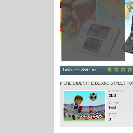
L'avis des visiteurs
FICHE D'IDENTITÉ DE ARC STYLE : F
Console :
3DS
Genre :
Foot
PEGI :
3+