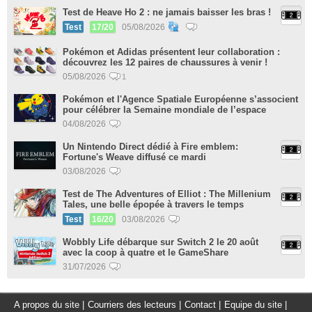
Test de Heave Ho 2 : ne jamais baisser les bras !
Test
17/20
05/08/2026
Pokémon et Adidas présentent leur collaboration :
découvrez les 12 paires de chaussures à venir !
05/08/2026
1
Pokémon et l'Agence Spatiale Européenne s’associent
pour célébrer la Semaine mondiale de l’espace
04/08/2026
Un Nintendo Direct dédié à Fire emblem:
Fortune's Weave diffusé ce mardi
03/08/2026
Test de The Adventures of Elliot : The Millenium
Tales, une belle épopée à travers le temps
Test
16/20
03/08/2026
Wobbly Life débarque sur Switch 2 le 20 août
avec la coop à quatre et le GameShare
31/07/2026
A propos du site
|
Courriers des lecteurs
|
Contact
|
Equipe du site
|