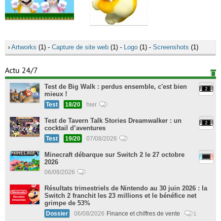
›
Artworks
(1) -
Capture de site web
(1) -
Logo
(1) -
Screenshots
(1)
Actu 24/7
Test de Big Walk : perdus ensemble, c'est bien
mieux !
Test
18/20
hier
Test de Tavern Talk Stories Dreamwalker : un
cocktail d’aventures
Test
19/20
07/08/2026
Minecraft débarque sur Switch 2 le 27 octobre
2026
06/08/2026
Résultats trimestriels de Nintendo au 30 juin 2026 : la
Switch 2 franchit les 23 millions et le bénéfice net
grimpe de 53%
Dossier
06/08/2026
Finance et chiffres de vente
1