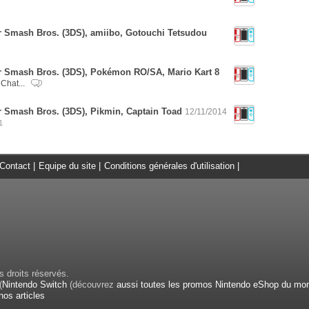
r Smash Bros. (3DS), amiibo, Gotouchi Tetsudou
r Smash Bros. (3DS), Pokémon RO/SA, Mario Kart 8
Chat...
r Smash Bros. (3DS), Pikmin, Captain Toad
12/11/2014
1
Contact
|
Equipe du site
|
Conditions générales d'utilisation
|
 droits réservés.
(
Nintendo Switch
(découvrez
aussi toutes les promos Nintendo eShop du mo
nos articles