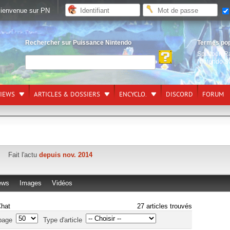
ienvenue sur PN
Rechercher sur Puissance Nintendo
Termes po
Splatoon R
Nintendo S
VIEWS
ARTICLES & DOSSIERS
ENCYCLO.
DISCORD
FORUM
Fait l'actu
depuis nov. 2014
ews
Images
Vidéos
Chat
27 articles trouvés
page
Type d'article