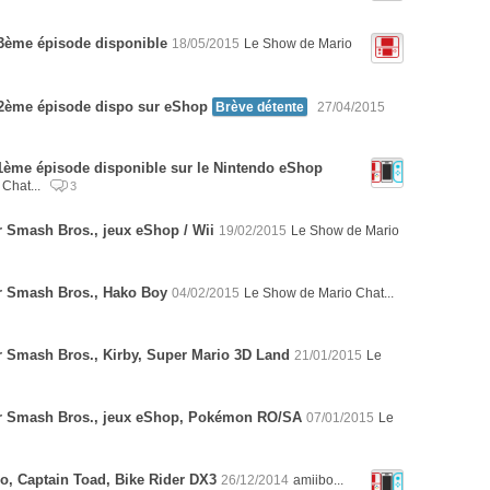
13ème épisode disponible
18/05/2015
Le Show de Mario
12ème épisode dispo sur eShop
Brève détente
27/04/2015
1ème épisode disponible sur le Nintendo eShop
Chat...
3
r Smash Bros., jeux eShop / Wii
19/02/2015
Le Show de Mario
er Smash Bros., Hako Boy
04/02/2015
Le Show de Mario Chat...
r Smash Bros., Kirby, Super Mario 3D Land
21/01/2015
Le
er Smash Bros., jeux eShop, Pokémon RO/SA
07/01/2015
Le
bo, Captain Toad, Bike Rider DX3
26/12/2014
amiibo...