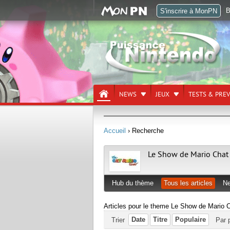
B
S'inscrire à MonPN
NEWS
JEUX
TESTS & PRE
Accueil
› Recherche
Le Show de Mario Chat
Hub du thème
Tous les articles
N
Articles pour le theme Le Show de Mario 
Date
Titre
Populaire
Trier
Par 