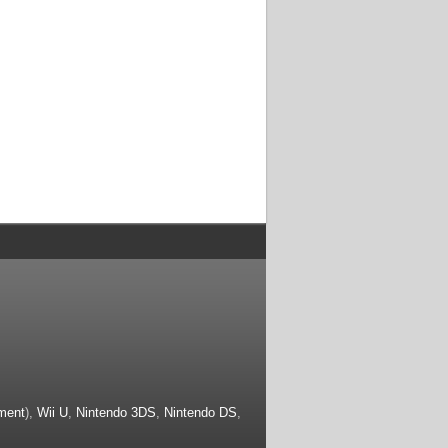
ment
),
Wii U
,
Nintendo 3DS
,
Nintendo DS
,