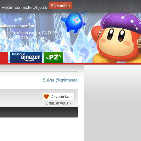
Rester connecté 14 jours
pulaires du moment
aiders
,
Pokémon (saga)
,
EA FC27
,
witch 2
,
LEGO Donkey Kong
Suivre @pnintendo
Devenir fan !
1
fan, et vous ?