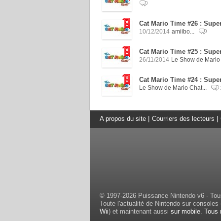
Cat Mario Time #26 : Supe
10/12/2014
amiibo...
Cat Mario Time #25 : Supe
26/11/2014
Le Show de Mario 
Cat Mario Time #24 : Supe
Le Show de Mario Chat...
A propos du site
|
Courriers des lecteurs
|
© 1997-2026 Puissance Nintendo v6 - Tous
Toute l'actualité de Nintendo sur consoles 
Wii
) et maintenant aussi
sur mobile
.
Tous 