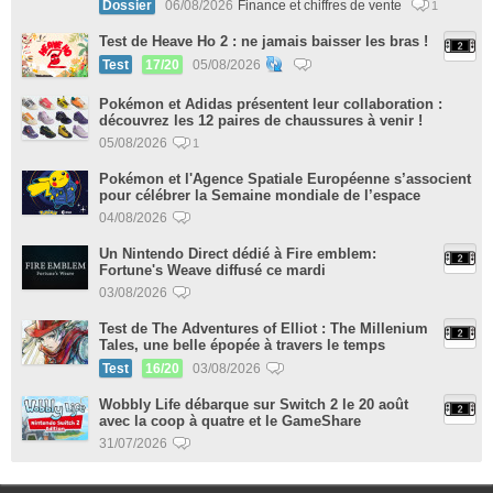
Dossier
06/08/2026
Finance et chiffres de vente
1
Test de Heave Ho 2 : ne jamais baisser les bras !
Test
17/20
05/08/2026
Pokémon et Adidas présentent leur collaboration :
découvrez les 12 paires de chaussures à venir !
05/08/2026
1
Pokémon et l'Agence Spatiale Européenne s’associent
pour célébrer la Semaine mondiale de l’espace
04/08/2026
Un Nintendo Direct dédié à Fire emblem:
Fortune's Weave diffusé ce mardi
03/08/2026
Test de The Adventures of Elliot : The Millenium
Tales, une belle épopée à travers le temps
Test
16/20
03/08/2026
Wobbly Life débarque sur Switch 2 le 20 août
avec la coop à quatre et le GameShare
31/07/2026