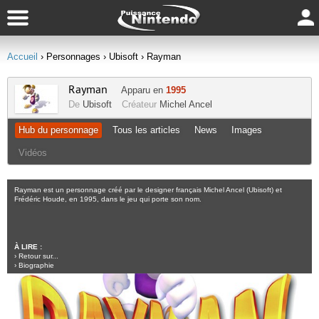
Accueil
› Personnages
› Ubisoft
› Rayman
Rayman
Apparu en
1995
De
Ubisoft
Créateur
Michel Ancel
Hub du personnage
Tous les articles
News
Images
Vidéos
Rayman est un personnage créé par le designer français Michel Ancel (Ubisoft) et
Frédéric Houde, en 1995, dans le jeu qui porte son nom.
À LIRE :
›
Retour sur...
›
Biographie