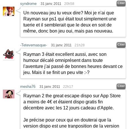
Citer
syndrome
31 janv. 2011
20h58
Un nouveau jeu tu veux dire? Moi je n'ai que
Rayman sur ps1 qui était tout simplement une
tuerie et il semblerait que le deux en soit de
même, donc bon jeu oui, mais pas nouveau.
Citer
-Tetevemasque-
31 janv. 2011
21h28
Rayman 3 était excellent aussi, avec son
humour décalé omniprésent dans toute
l'aventure j'ai passé de bonnes heures devant ce
jeu. Mais il se finit un peu vite
:-?
Citer
mesha76
31 janv. 2011
22h17
Rayman 2 the great escape dispo sur App Store
a moins de 4€ et étaient dispo gratis fin
décembre avec les 12 jours cadeau d'Apple.
Je précise pour ceux qui en douterai que la
version dispo est une tranposition de la version