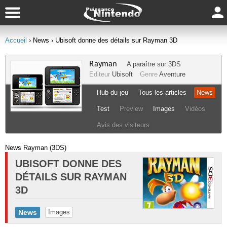
Accueil
› News
› Ubisoft donne des détails sur Rayman 3D
Rayman
A paraître sur
3DS
Editeur
Ubisoft
Genre
Aventure
Hub du jeu
Tous les articles
News
Test
Preview
Images
Vidéos
Avis des visiteurs
News Rayman (3DS)
UBISOFT DONNE DES
DÉTAILS SUR RAYMAN
3D
News
Images