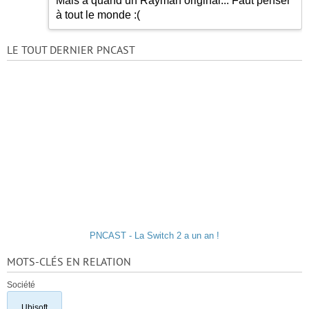
Mais à quand un Rayman original... Faut penser
à tout le monde :(
LE TOUT DERNIER PNCAST
PNCAST - La Switch 2 a un an !
MOTS-CLÉS EN RELATION
Société
Ubisoft