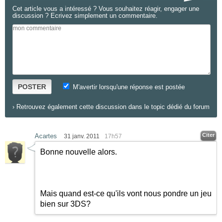
Cet article vous a intéressé ? Vous souhaitez réagir, engager une
discussion ? Ecrivez simplement un commentaire.
POSTER
M'avertir lorsqu'une réponse est postée
›
Retrouvez également cette discussion dans le topic dédié du forum
Citer
Acartes
31 janv. 2011
17h57
Bonne nouvelle alors.
Mais quand est-ce qu'ils vont nous pondre un jeu
bien sur 3DS?