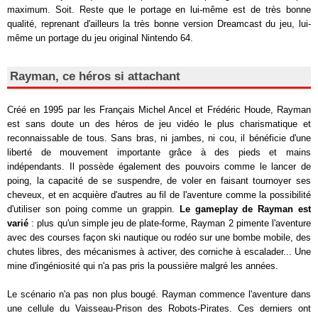
maximum. Soit. Reste que le portage en lui-même est de très bonne
qualité, reprenant d'ailleurs la très bonne version Dreamcast du jeu, lui-
même un portage du jeu original Nintendo 64.
Rayman, ce héros si attachant
Créé en 1995 par les Français Michel Ancel et Frédéric Houde, Rayman
est sans doute un des héros de jeu vidéo le plus charismatique et
reconnaissable de tous. Sans bras, ni jambes, ni cou, il bénéficie d'une
liberté de mouvement importante grâce à des pieds et mains
indépendants. Il possède également des pouvoirs comme le lancer de
poing, la capacité de se suspendre, de voler en faisant tournoyer ses
cheveux, et en acquière d'autres au fil de l'aventure comme la possibilité
d'utiliser son poing comme un grappin.
Le gameplay de Rayman est
varié
: plus qu'un simple jeu de plate-forme, Rayman 2 pimente l'aventure
avec des courses façon ski nautique ou rodéo sur une bombe mobile, des
chutes libres, des mécanismes à activer, des corniche à escalader... Une
mine d'ingéniosité qui n'a pas pris la poussière malgré les années.
Le scénario n'a pas non plus bougé. Rayman commence l'aventure dans
une cellule du Vaisseau-Prison des Robots-Pirates. Ces derniers ont