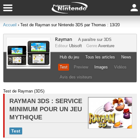
Accueil
› Test de Rayman sur Nintendo 3DS par Thomas : 13/20
Rayman
A paraître sur
3DS
Editeur
Ubisoft
Genre
Aventure
Hub du jeu
Tous les articles
News
Test
Preview
Images
Vidéos
Avis des visiteurs
Test de Rayman (3DS)
RAYMAN 3DS : SERVICE
MINIMUM POUR UN JEU
MYTHIQUE
Test