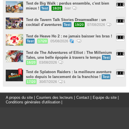
Test de Big Walk : perdus ensemble, c'est bien
mieux !
Test
18/20
hier
Test de Tavern Talk Stories Dreamwalker : un
cocktail d’aventures
Test
19/20
07/08/2026
Test de Heave Ho 2 : ne jamais baisser les bras !
Test
17/20
05/08/2026
Test de The Adventures of Elliot : The Millenium
Tales, une belle épopée à travers le temps
Test
16/20
03/08/2026
Test de Splatoon Raiders : la meilleure aventure
solo depuis le lancement de la franchise !
Test
17/20
30/07/2026
1
A propos du site
|
Courriers des lecteurs
|
Contact
|
Equipe du site
|
Conditions générales d'utilisation
|