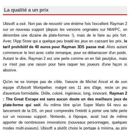
La qualité a un prix
Ubisoft a osé. Non pas de ressortir une énième fois l'excellent Rayman 2
sur un nouveau support (depuis les versions originales sur N64/PC, on
dénombre une dizaine de plate-formes !), mais de le faire au prix fort.
Avec l'App Store qui a quelque peu bradé les jeux en cassant les prix,
le
tarif prohibitif de 40 euros pour Rayman 3DS passe mal
. Alors autant
commencer le test avec cette remarque, pour se débarrasser d'un poids.
Autant le dire, Rayman 2 est une perle comme on en fait peu/plus, mais
ce n'est pas une raison pour faire raquer les joueurs d'une façon si
abusive.
Qu'on ne se trompe pas de cible, l'oeuvre de Michel Ancel et de son
équipe d'Ubisoft Montpellier, malgré ses 11 ans d'âge, reste un jeu
d'aventure formidable. Drôle, coloré, ingénieux, long, innovant,
Rayman 2
: The Great Escape est sans aucun doute un des meilleurs jeux de
plate-forme qui soit
. Au même titre qu'un Super Mario 64 revu au
lancement de la DS, on peut comprendre l'intérêt à porter une telle perle
sur un nouveau support. Nintendo, à l'époque, avait tout de même
apporter de nombreuses innovations (nouveaux personnages, quelques
modes multi-joueurs). Ubisoft a plutôt choisi le portage à minima, au prix