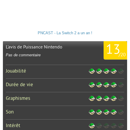
PNCAST - La Switch 2 a un an !
13
L'avis de Puissance Nintendo
/
20
Pas de commentaire
Jouabilité
Durée de vie
Graphismes
Son
Intérêt