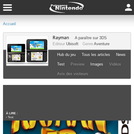
Accueil
Rayman
A paraître sur
3DS
Editeur
Ubisoft
Genre
Aventure
Hub du jeu
Tous les articles
News
Test
Preview
Images
Vidéos
Avis des visiteurs
À LIRE :
›
Test