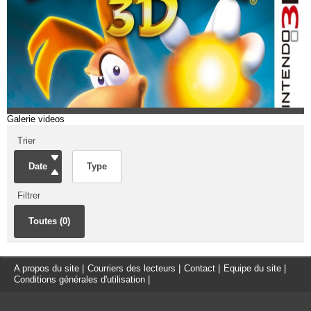
Galerie videos
Trier
Date
Type
Filtrer
Toutes (0)
A propos du site
|
Courriers des lecteurs
|
Contact
|
Equipe du site
|
Conditions générales d'utilisation
|