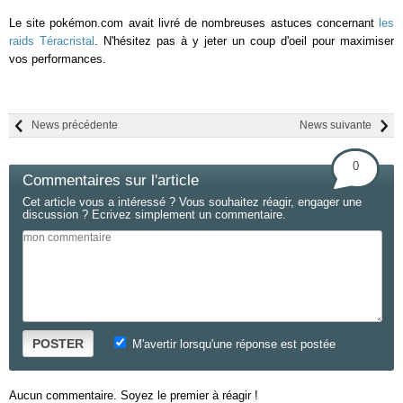
Le site pokémon.com avait livré de nombreuses astuces concernant
les
raids Téracristal
. N'hésitez pas à y jeter un coup d'oeil pour maximiser
vos performances.
News précédente
News suivante
0
Commentaires sur l'article
Cet article vous a intéressé ? Vous souhaitez réagir, engager une
discussion ? Ecrivez simplement un commentaire.
POSTER
M'avertir lorsqu'une réponse est postée
Aucun commentaire. Soyez le premier à réagir !