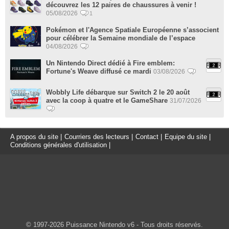
découvrez les 12 paires de chaussures à venir !
05/08/2026
1
Pokémon et l'Agence Spatiale Européenne s’associent
pour célébrer la Semaine mondiale de l’espace
04/08/2026
Un Nintendo Direct dédié à Fire emblem:
Fortune's Weave diffusé ce mardi
03/08/2026
Wobbly Life débarque sur Switch 2 le 20 août
avec la coop à quatre et le GameShare
31/07/2026
A propos du site
|
Courriers des lecteurs
|
Contact
|
Equipe du site
|
Conditions générales d'utilisation
|
© 1997-2026 Puissance Nintendo v6 - Tous droits réservés.