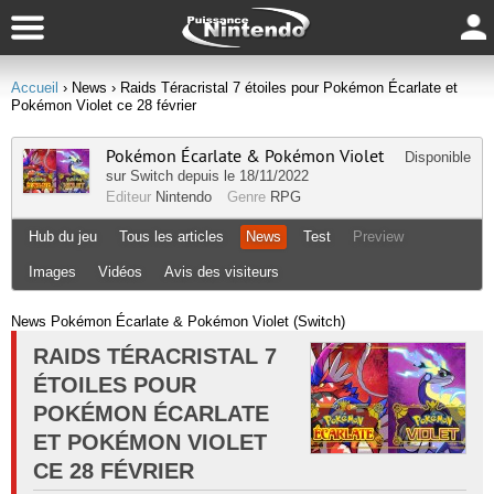
Accueil
› News
› Raids Téracristal 7 étoiles pour Pokémon Écarlate et
Pokémon Violet ce 28 février
Pokémon Écarlate & Pokémon Violet
Disponible
sur
Switch
depuis le 18/11/2022
Editeur
Nintendo
Genre
RPG
Hub du jeu
Tous les articles
News
Test
Preview
Images
Vidéos
Avis des visiteurs
News Pokémon Écarlate & Pokémon Violet (Switch)
RAIDS TÉRACRISTAL 7
ÉTOILES POUR
POKÉMON ÉCARLATE
ET POKÉMON VIOLET
CE 28 FÉVRIER