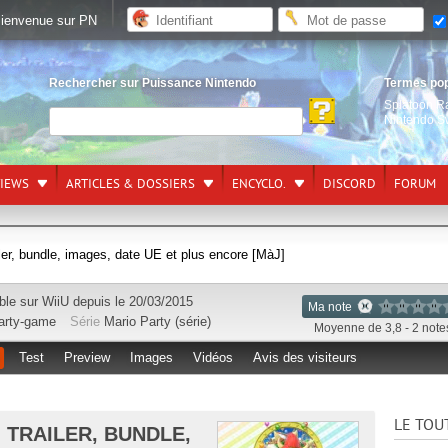
ienvenue sur PN
Rechercher sur Puissance Nintendo
Termes po
Splatoon R
Nintendo S
VIEWS
ARTICLES & DOSSIERS
ENCYCLO.
DISCORD
FORUM
iler, bundle, images, date UE et plus encore [MàJ]
ble sur
WiiU
depuis le 20/03/2015
Ma note
arty-game
Série
Mario Party (série)
Moyenne de 3,8 - 2 note
Test
Preview
Images
Vidéos
Avis des visiteurs
LE TOU
: TRAILER, BUNDLE,