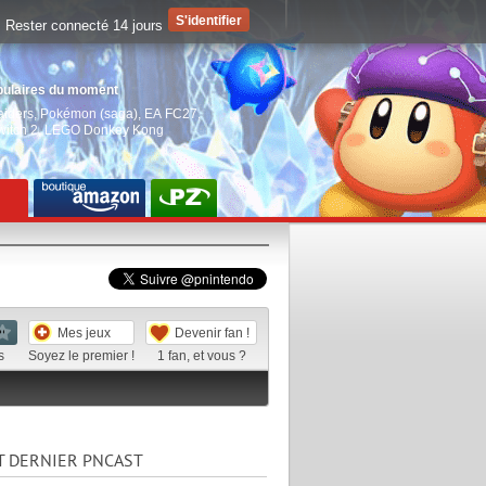
Rester connecté 14 jours
pulaires du moment
aiders
,
Pokémon (saga)
,
EA FC27
,
witch 2
,
LEGO Donkey Kong
Mes jeux
Devenir fan !
s
Soyez le premier !
1
fan, et vous ?
T DERNIER PNCAST