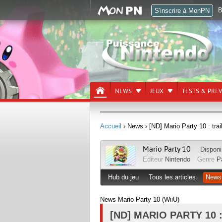
B
S'inscrire à MonPN
NEWS
JEUX
TESTS & PRE
Accueil
› News
› [ND] Mario Party 10 : tra
Mario Party 10
Disponi
Editeur
Nintendo
Genre
P
Hub du jeu
Tous les articles
News
News Mario Party 10 (WiiU)
[ND] MARIO PARTY 10 