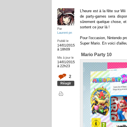
L'heure est à la fête sur Wi
de party-games sera dispon
sûrement quelque chose, et 
sortent ce jour là !
Par
Laurent pn
Pour l'occasion, Nintendo pro
Publié le
Super Mario. En voici d'ailleu
14/01/2015
à 18h09
Mario Party 10
Mis à jour le
14/01/2015
à 22h23
2
Réagir