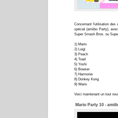
Concernant l'utilisation de
spécial (amiibo Party), ave
Super Smash Bros. ou Super
1) Mario
2) Luigi
3) Peach
4) Toad
5) Yoshi
6) Bowser
7) Harmonie
8) Donkey Kong
9) Wario
Voici maintenant un tout nouv
Mario Party 10 - amiib