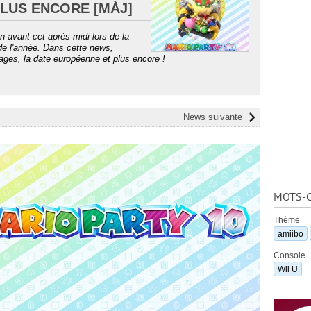
PLUS ENCORE [MÀJ]
n avant cet après-midi lors de la
de l'année. Dans cette news,
mages, la date européenne et plus encore !
News suivante
MOTS-C
Thème
amiibo
Console
Wii U