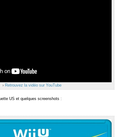
›
Retrouvez la vidéo sur YouTube
quette US et quelques screenshots :