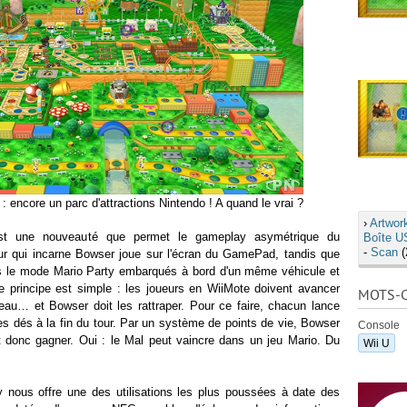
 encore un parc d'attractions Nintendo ! A quand le vrai ?
›
Artwor
t une nouveauté que permet le gameplay asymétrique du
Boîte U
-
Scan
(
ur qui incarne Bowser joue sur l'écran du GamePad, tandis que
 le mode Mario Party embarqués à bord d'un même véhicule et
e principe est simple : les joueurs en WiiMote doivent avancer
MOTS-C
eau… et Bowser doit les rattraper. Pour ce faire, chacun lance
 dés à la fin du tour. Par un système de points de vie, Bowser
Console
 donc gagner. Oui : le Mal peut vaincre dans un jeu Mario. Du
Wii U
 nous offre une des utilisations les plus poussées à date des