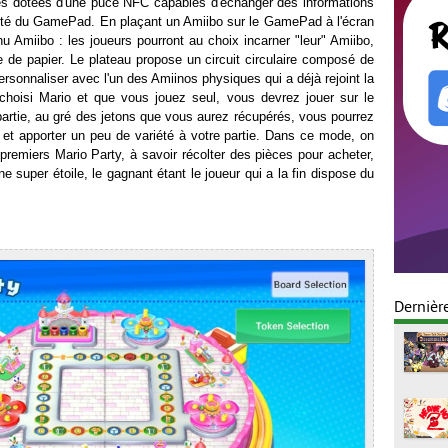
nes dotées d'une puce NFC capables d'échanger des informations
ôté du GamePad. En plaçant un Amiibo sur le GamePad à l'écran
u Amiibo : les joueurs pourront au choix incarner "leur" Amiibo,
e de papier. Le plateau propose un circuit circulaire composé de
ersonnaliser avec l'un des Amiinos physiques qui a déjà rejoint la
 choisi Mario et que vous jouez seul, vous devrez jouer sur le
partie, au gré des jetons que vous aurez récupérés, vous pourrez
u et apporter un peu de variété à votre partie. Dans ce mode, on
 premiers Mario Party, à savoir récolter des pièces pour acheter,
e super étoile, le gagnant étant le joueur qui a la fin dispose du
Dernièr