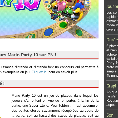
Jouabi
Les con
rapidem
asymétr
mode Bo
diversi
Durée
5 plate
et bien
urs Mario Party 10 sur PN !
acheter
va fall
Party 1
 Puissance Nintendo et Nintendo font un concours qui permettra à
prête v
simple 
un exemplaire du jeu.
Cliquez ici
pour en savoir plus !
45 minu
é !
Graph
Ah que 
Mario Party 10 est un jeu de plateau dans lequel les
ne s'en
joueurs s'affrontent en vue de remporter, à la fin de la
Royaum
aspect 
partie, une Super Etoile. Pour l'obtenir, il faut accumuler
des petites étoiles savamment récupérées au cours de
Son
la partie, soit au hasard des cases du plateau, soit au