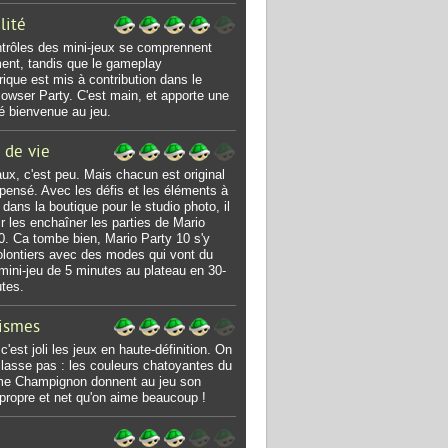
lité
trôles des mini-jeux se comprennent
ent, tandis que le gameplay
ique est mis à contribution dans le
wser Party. C'est main, et apporte une
té bienvenue au jeu.
 de vie
aux, c'est peu. Mais chacun est original
 pensé. Avec les défis et les éléments à
 dans la boutique pour le studio photo, il
oir les enchaîner les parties de Mario
0. Ca tombe bien, Mario Party 10 s'y
olontiers avec des modes qui vont du
mini-jeu de 5 minutes au plateau en 30-
tes.
ismes
c'est joli les jeux en haute-définition. On
 lasse pas : les couleurs chatoyantes du
e Champignon donnent au jeu son
propre et net qu'on aime beaucoup !