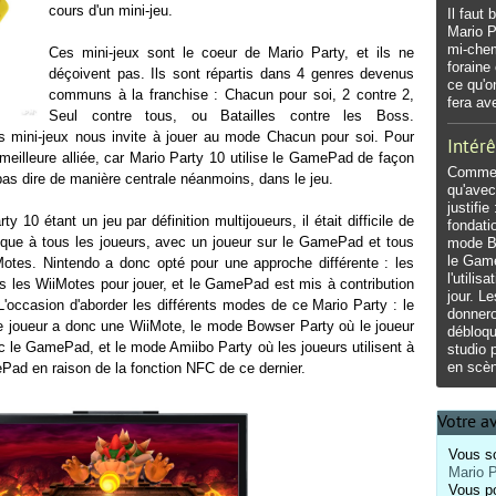
cours d'un mini-jeu.
Il faut
Mario P
mi-chem
Ces mini-jeux sont le coeur de Mario Party, et ils ne
foraine
déçoivent pas. Ils sont répartis dans 4 genres devenus
ce qu'o
communs à la franchise : Chacun pour soi, 2 contre 2,
fera av
Seul contre tous, ou Batailles contre les Boss.
s mini-jeux nous invite à jouer au mode Chacun pour soi. Pour
Intérê
 meilleure alliée, car Mario Party 10 utilise le GamePad de façon
Comment
pas dire de manière centrale néanmoins, dans le jeu.
qu'avec
justifie
10 étant un jeu par définition multijoueurs, il était difficile de
fondati
que à tous les joueurs, avec un joueur sur le GamePad et tous
mode Bo
le Game
iMotes. Nintendo a donc opté pour une approche différente : les
l'utili
us les WiiMotes pour jouer, et le GamePad est mis à contribution
jour. L
L'occasion d'aborder les différents modes de ce Mario Party : le
donnero
 joueur a donc une WiiMote, le mode Bowser Party où le joueur
débloqu
c le GamePad, et le mode Amiibo Party où les joueurs utilisent à
studio 
en scè
ePad en raison de la fonction NFC de ce dernier.
Votre av
Vous so
Mario P
Vous p