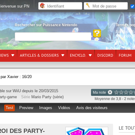
ienvenue sur PN
Rechercher sur Puissance Nintendo
Termes po
Splatoon R
Nintendo S
VIEWS
ARTICLES & DOSSIERS
ENCYCLO.
DISCORD
FORUM
 par Xavier : 16/20
ble sur
WiiU
depuis le 20/03/2015
Ma note
arty-game
Série
Mario Party (série)
Moyenne de 3,8 - 2 note
Test
Preview
Images
Vidéos
Avis des visiteurs
LE TOU
ROI DES PARTY-