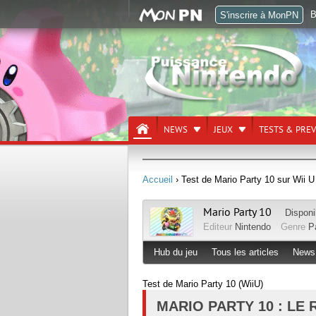
B
S'inscrire à MonPN
NEWS
JEUX
TESTS & PRE
Accueil
› Test de Mario Party 10 sur Wii U
Mario Party 10
Disponi
Editeur
Nintendo
Genre
P
Hub du jeu
Tous les articles
News
Test de Mario Party 10 (WiiU)
MARIO PARTY 10 : LE 