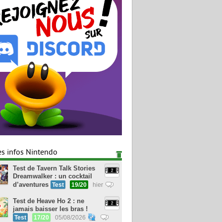
es infos Nintendo
Test de Tavern Talk Stories
Dreamwalker : un cocktail
d’aventures
Test
19/20
hier
Test de Heave Ho 2 : ne
jamais baisser les bras !
Test
17/20
05/08/2026