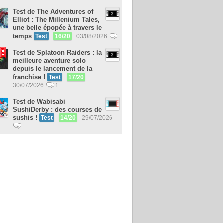
Test de The Adventures of
Elliot : The Millenium Tales,
une belle épopée à travers le
temps
Test
16/20
03/08/2026
Test de Splatoon Raiders : la
meilleure aventure solo
depuis le lancement de la
franchise !
Test
17/20
30/07/2026
1
Test de Wabisabi
SushiDerby : des courses de
sushis !
Test
14/20
29/07/2026