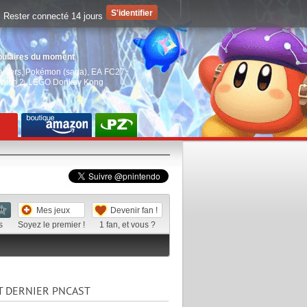
Rester connecté 14 jours
pulaires du moment
aiders
,
Pokémon (saga)
,
EA FC27
,
witch 2
,
LEGO Donkey Kong
Mes jeux
Devenir fan !
s
Soyez le premier !
1
fan, et vous ?
T DERNIER PNCAST