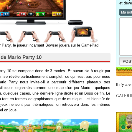
et deve
Ma no
Party, le joueur incarnant Bowser jouera sur le GamePad
de Mario Party 10
POS
Party 10 se compose donc de 3 modes. Et aucun n'a à rougir par
n se révèle particulièrement complet, ce qui n'est pas pour nous
rio Party nous invite-t-il à parcourir différents plateaux très
Il n'y a 
pathiques organisés comme une map d'un jeu Mario : quelques
 quelques cases, une dernière ligne droite et un Boss de fin. Le
GALERI
u tant en termes de graphismes que de musique… et bien sûr de
i-jeux ne sont pas thématiques, on retrouvera donc les mêmes
el on joue.