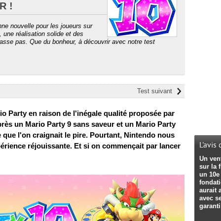
R !
nne nouvelle pour les joueurs sur
une réalisation solide et des
asse pas. Que du bonheur, à découvrir avec notre test
Test suivant
io Party en raison de l'inégale qualité proposée par
rès un Mario Party 9 sans saveur et un Mario Party
e que l'on craignait le pire. Pourtant, Nintendo nous
L'avis
périence réjouissante. Et si on commençait par lancer
Un vent
sur la 
un 10e 
fondati
aurait
avec s
garanti