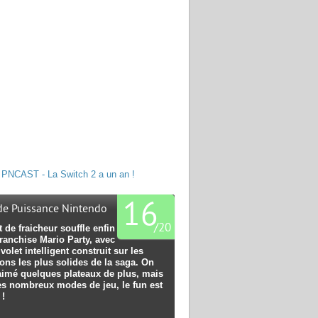
PNCAST - La Switch 2 a un an !
16
 de Puissance Nintendo
/
20
 de fraicheur souffle enfin
franchise Mario Party, avec
volet intelligent construit sur les
ons les plus solides de la saga. On
 aimé quelques plateaux de plus, mais
es nombreux modes de jeu, le fun est
 !