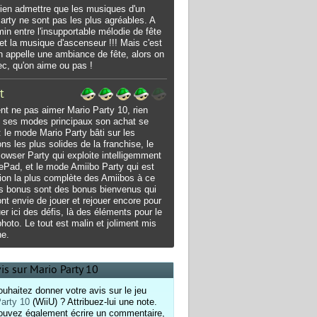
 bien admettre que les musiques d'un
arty ne sont pas les plus agréables. A
in entre l'insupportable mélodie de fête
 et la musique d'ascenseur !!! Mais c'est
n appelle une ambiance de fête, alors on
ec, qu'on aime ou pas !
t
 ne pas aimer Mario Party 10, rien
 ses modes principaux son achat se
 : le mode Mario Party bâti sur les
ons les plus solides de la franchise, le
wser Party qui exploite intelligemment
Pad, et le mode Amiibo Party qui est
sation la plus complète des Amiibos à ce
es bonus sont des bonus bienvenus qui
nt envie de jouer et rejouer encore pour
er ici des défis, là des éléments pour le
photo. Le tout est malin et joliment mis
ne.
is sur Mario Party 10
uhaitez donner votre avis sur le jeu
arty 10
(WiiU) ? Attribuez-lui une note.
ouvez également écrire un commentaire,