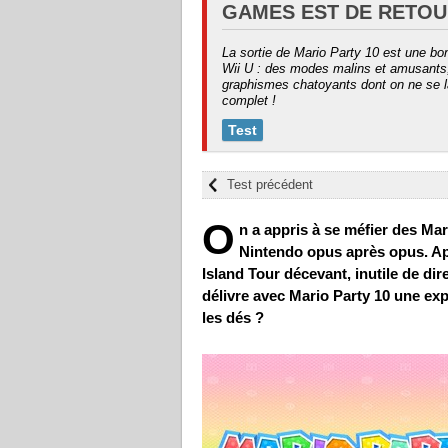
GAMES EST DE RETOU
La sortie de Mario Party 10 est une bo
Wii U : des modes malins et amusants, 
graphismes chatoyants dont on ne se l
complet !
Test
Test précédent
O
n a appris à se méfier des Mar
Nintendo opus après opus. Ap
Island Tour décevant, inutile de dir
délivre avec Mario Party 10 une ex
les dés ?