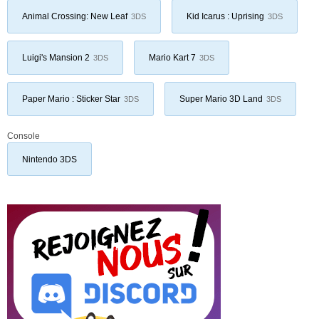
Animal Crossing: New Leaf
Kid Icarus : Uprising
3DS
3DS
Luigi's Mansion 2
Mario Kart 7
3DS
3DS
Paper Mario : Sticker Star
Super Mario 3D Land
3DS
3DS
Console
Nintendo 3DS