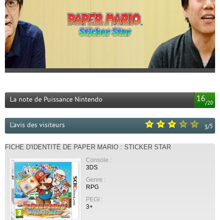
16
La note de Puissance Nintendo
/
20
L'avis des visiteurs
/
5
3
FICHE D'IDENTITÉ DE PAPER MARIO : STICKER STAR
Console :
3DS
Genre :
RPG
PEGI :
3+