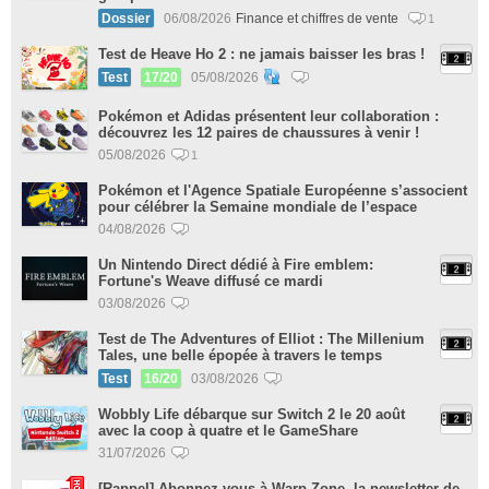
Dossier
06/08/2026
Finance et chiffres de vente
1
Test de Heave Ho 2 : ne jamais baisser les bras !
Test
17/20
05/08/2026
Pokémon et Adidas présentent leur collaboration :
découvrez les 12 paires de chaussures à venir !
05/08/2026
1
Pokémon et l'Agence Spatiale Européenne s’associent
pour célébrer la Semaine mondiale de l’espace
04/08/2026
Un Nintendo Direct dédié à Fire emblem:
Fortune's Weave diffusé ce mardi
03/08/2026
Test de The Adventures of Elliot : The Millenium
Tales, une belle épopée à travers le temps
Test
16/20
03/08/2026
Wobbly Life débarque sur Switch 2 le 20 août
avec la coop à quatre et le GameShare
31/07/2026
[Rappel] Abonnez-vous à Warp Zone, la newsletter de