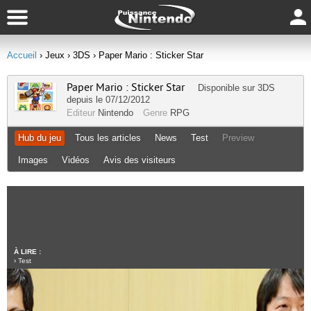
Accueil
› Jeux
› 3DS
› Paper Mario : Sticker Star
Paper Mario : Sticker Star
Disponible sur
3DS
depuis le 07/12/2012
Editeur
Nintendo
Genre
RPG
Hub du jeu
Tous les articles
News
Test
Preview
Images
Vidéos
Avis des visiteurs
À LIRE :
›
Test