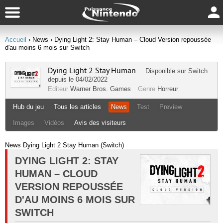
Accueil
› News
› Dying Light 2: Stay Human – Cloud Version repoussée
d'au moins 6 mois sur Switch
Dying Light 2 Stay Human
Disponible sur
Switch
depuis le 04/02/2022
Editeur
Warner Bros. Games
Genre
Horreur
Hub du jeu
Tous les articles
News
Test
Preview
Images
Vidéos
Avis des visiteurs
News Dying Light 2 Stay Human (Switch)
DYING LIGHT 2: STAY
HUMAN – CLOUD
VERSION REPOUSSÉE
D'AU MOINS 6 MOIS SUR
SWITCH