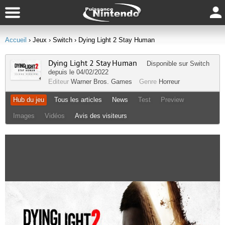
Accueil
› Jeux
› Switch
› Dying Light 2 Stay Human
Dying Light 2 Stay Human
Disponible sur
Switch
depuis le 04/02/2022
Editeur
Warner Bros. Games
Genre
Horreur
Hub du jeu
Tous les articles
News
Test
Preview
Images
Vidéos
Avis des visiteurs