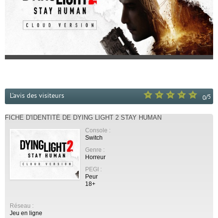
L'avis des visiteurs
/
5
0
FICHE D'IDENTITÉ DE DYING LIGHT 2 STAY HUMAN
Console :
Switch
Genre :
Horreur
PEGI :
Peur
18+
Réseau :
Jeu en ligne