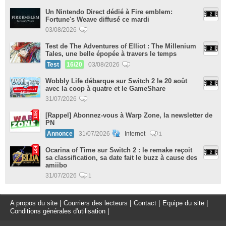
Un Nintendo Direct dédié à Fire emblem:
Fortune's Weave diffusé ce mardi
03/08/2026
Test de The Adventures of Elliot : The Millenium
Tales, une belle épopée à travers le temps
Test
16/20
03/08/2026
Wobbly Life débarque sur Switch 2 le 20 août
avec la coop à quatre et le GameShare
31/07/2026
[Rappel] Abonnez-vous à Warp Zone, la newsletter de
PN
Annonce
31/07/2026
Internet
1
Ocarina of Time sur Switch 2 : le remake reçoit
sa classification, sa date fait le buzz à cause des
amiibo
31/07/2026
1
A propos du site
|
Courriers des lecteurs
|
Contact
|
Equipe du site
|
Conditions générales d'utilisation
|