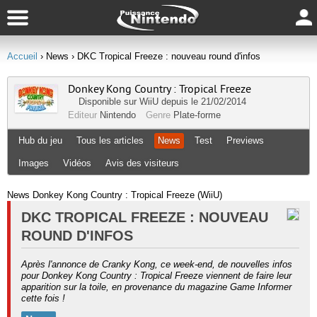
Accueil
› News
› DKC Tropical Freeze : nouveau round d'infos
Donkey Kong Country : Tropical Freeze
Disponible sur
WiiU
depuis le 21/02/2014
Editeur
Nintendo
Genre
Plate-forme
Hub du jeu
Tous les articles
News
Test
Previews
Images
Vidéos
Avis des visiteurs
News Donkey Kong Country : Tropical Freeze (WiiU)
DKC TROPICAL FREEZE : NOUVEAU
ROUND D'INFOS
Après l'annonce de Cranky Kong, ce week-end, de nouvelles infos
pour Donkey Kong Country : Tropical Freeze viennent de faire leur
apparition sur la toile, en provenance du magazine Game Informer
cette fois !