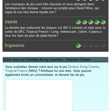
Les musiques du jeu sont très réussies et nous plongent dans
l'ambiance des niveaux : mission accomplie pour David Wise, qui
signe là une très bonne bande son !
Intérêt
La disette que subissent les joueurs sur Wii U connait un répit avec la
sortie de DKC Tropical Freeze ! Long, intéressant, coloré, il plaira à
tous les fans de jeux de plate-forme !
Ergonomie
Votre avis sur Donkey Kong Country : Tropical Freeze
Vous souhaitez donner votre avis sur le jeu
Donkey Kong Country :
Tropical Freeze
(WiiU) ? Attribuez-lui une note. Vous pouvez
également écrire un commentaire, et devenir fan du jeu.