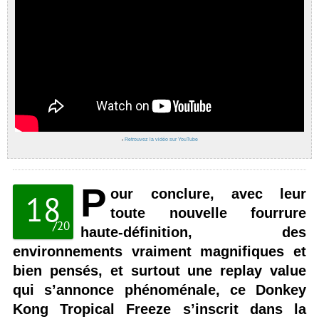
›
Retrouvez la vidéo sur YouTube
P
our conclure, avec leur
18
toute nouvelle fourrure
/
20
haute-définition, des
environnements vraiment magnifiques et
bien pensés, et surtout une replay value
qui s’annonce phénoménale, ce Donkey
Kong Tropical Freeze s’inscrit dans la