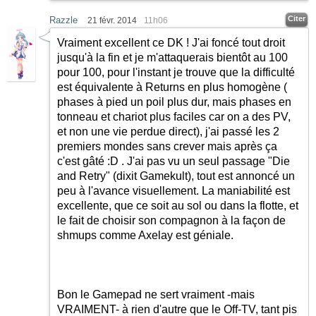
Citer
Razzle
21 févr. 2014
11h06
Vraiment excellent ce DK ! J'ai foncé tout droit
jusqu'à la fin et je m'attaquerais bientôt au 100
pour 100, pour l'instant je trouve que la difficulté
est équivalente à Returns en plus homogène (
phases à pied un poil plus dur, mais phases en
tonneau et chariot plus faciles car on a des PV,
et non une vie perdue direct), j'ai passé les 2
premiers mondes sans crever mais après ça
c'est gâté
:D
. J'ai pas vu un seul passage "Die
and Retry" (dixit Gamekult), tout est annoncé un
peu à l'avance visuellement. La maniabilité est
excellente, que ce soit au sol ou dans la flotte, et
le fait de choisir son compagnon à la façon de
shmups comme Axelay est géniale.
Bon le Gamepad ne sert vraiment -mais
VRAIMENT- à rien d'autre que le Off-TV, tant pis