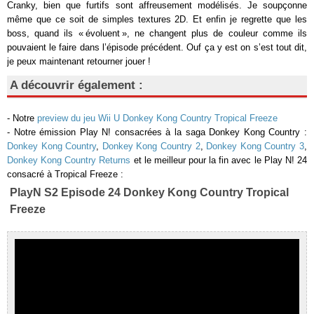
Cranky, bien que furtifs sont affreusement modélisés. Je soupçonne
même que ce soit de simples textures 2D. Et enfin je regrette que les
boss, quand ils « évoluent », ne changent plus de couleur comme ils
pouvaient le faire dans l’épisode précédent. Ouf ça y est on s’est tout dit,
je peux maintenant retourner jouer !
A découvrir également :
- Notre
preview du jeu Wii U Donkey Kong Country Tropical Freeze
- Notre émission Play N! consacrées à la saga Donkey Kong Country :
Donkey Kong Country
,
Donkey Kong Country 2
,
Donkey Kong Country 3
,
Donkey Kong Country Returns
et le meilleur pour la fin avec le Play N! 24
consacré à Tropical Freeze :
PlayN S2 Episode 24 Donkey Kong Country Tropical
Freeze