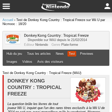
Accueil
› Test de Donkey Kong Country : Tropical Freeze sur Wii U par
Nicmooc : 18/20
Donkey Kong Country : Tropical Freeze
Disponible sur
WiiU
depuis le 21/02/2014
Editeur
Nintendo
Genre
Plate-forme
Hub du jeu
Tous les articles
News
Test
Previews
Images
Vidéos
Avis des visiteurs
Test de Donkey Kong Country : Tropical Freeze (WiiU)
DONKEY KONG
COUNTRY : TROPICAL
FREEZE
La question brûle les lèvres de tout
joueur Wii U, inquiet que l'un des rares titres exclusifs à la Wii U de
2014 ne soit pas aussi merveilleux qu'ils le voudraient. Nicmooc