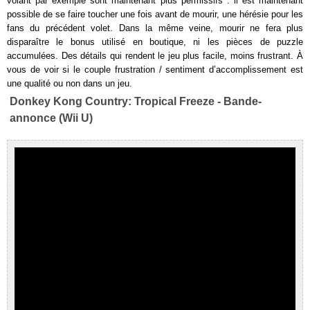
volant par exemple sont maintenant plus permissifs : il est maintenant
possible de se faire toucher une fois avant de mourir, une hérésie pour les
fans du précédent volet. Dans la même veine, mourir ne fera plus
disparaître le bonus utilisé en boutique, ni les pièces de puzzle
accumulées. Des détails qui rendent le jeu plus facile, moins frustrant. À
vous de voir si le couple frustration / sentiment d’accomplissement est
une qualité ou non dans un jeu.
Donkey Kong Country: Tropical Freeze - Bande-
annonce (Wii U)