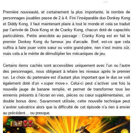
Première nouveauté, et certainement la plus importante, le nombre de
personnages jouables passe de 2 à 4. Fini l’inséparable duo Donkey Kong
et Diddy Kong, il faut maintenant plaire à tout le monde et cela se traduit
par l’arrivée de Dixie Kong et de Cranky Kong, chacun doté de capacités
particulières. Petite anecdote au passage : Cranky Kong est en fait le
premier Donkey Kong du fameux jeu d’arcade. Bref, est-ce que cela
suffira à faire jouer votre sœur ou votre grand-père, rien n’est moins sûr,
mais cela a le mérite de démultiplier les mécaniques de jeu.
Certains items cachés sont accessibles uniquement avec l’un ou l’autre
des personnages, nous obligeant à refaire les niveaux après le premier
run. Le choix du partenaire est d’autant plus important que le duo se voit
également doté d’un « super move ». Celui-ci peut s’activer une fois la
nouvelle jauge de banane remplie, et permet de transformer tous les
ennemis présents à l’écran en vies, pièces ou cœur supplémentaires, un
double bonus donc. Savamment utilisée, cette nouvelle technique peut
s’avérer salvatrice alors que la difficulté de cet épisode n’a rien à envier
au précédent… ou presque.