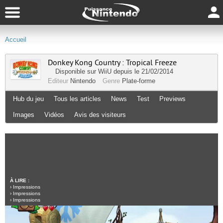
Accueil
Donkey Kong Country : Tropical Freeze
Disponible sur
WiiU
depuis le 21/02/2014
Editeur
Nintendo
Genre
Plate-forme
Hub du jeu
Tous les articles
News
Test
Previews
Images
Vidéos
Avis des visiteurs
À LIRE :
›
Impressions
›
Impressions
›
Impressions