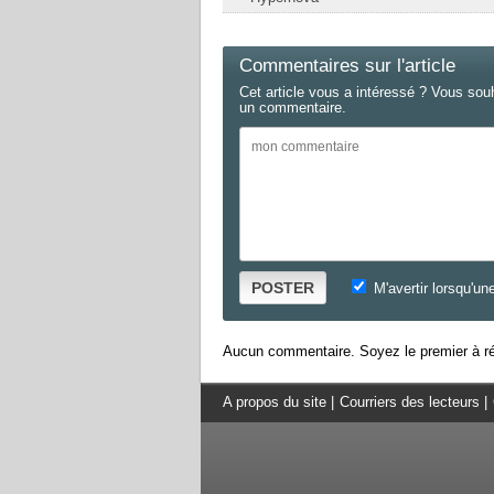
Commentaires sur l'article
Cet article vous a intéressé ? Vous sou
un commentaire.
POSTER
M'avertir lorsqu'un
Aucun commentaire. Soyez le premier à ré
A propos du site
|
Courriers des lecteurs
|