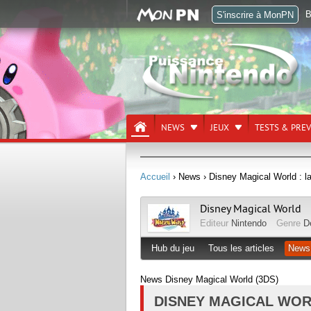
B
S'inscrire à MonPN
NEWS
JEUX
TESTS & PRE
Accueil
› News
› Disney Magical World : l
Disney Magical World
Editeur
Nintendo
Genre
D
Hub du jeu
Tous les articles
News
News Disney Magical World (3DS)
DISNEY MAGICAL WORL