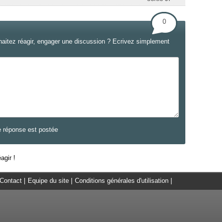
0
haitez réagir, engager une discussion ? Ecrivez simplement
e réponse est postée
agir !
Contact
|
Equipe du site
|
Conditions générales d'utilisation
|