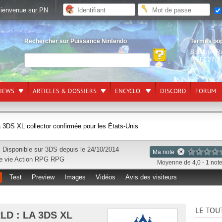
ienvenue sur PN
Rechercher sur Puissance Nintendo
Termes po
Splatoon R
EA FC27
,
L
VIEWS
ARTICLES & DOSSIERS
ENCYCLO.
DISCORD
FORUM
a 3DS XL collector confirmée pour les États-Unis
Disponible sur
3DS
depuis le 24/10/2014
Ma note
e vie
Action RPG
RPG
Moyenne de 4,0 - 1 not
Test
Preview
Images
Vidéos
Avis des visiteurs
LE TOU
D : LA 3DS XL