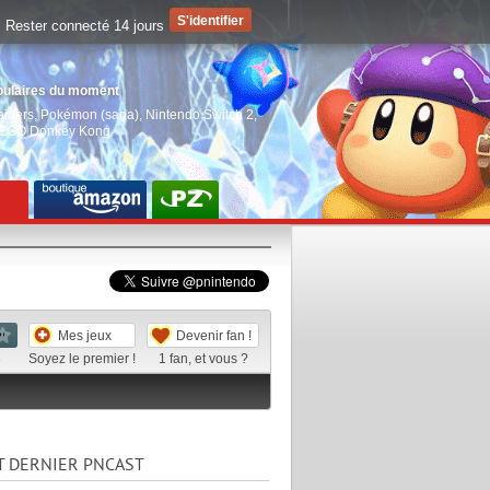
Rester connecté 14 jours
pulaires du moment
aiders
,
Pokémon (saga)
,
Nintendo Switch 2
,
EGO Donkey Kong
Mes jeux
Devenir fan !
e
Soyez le premier !
1
fan, et vous ?
T DERNIER PNCAST