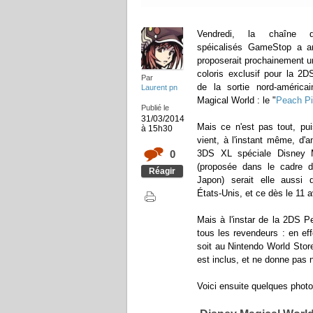
Vendredi, la chaîne 
spéicalisés GameStop a an
proposerait prochainement u
coloris exclusif pour la 2D
Par
de la sortie nord-américa
Laurent pn
Magical World : le "
Peach P
Publié le
31/03/2014
Mais ce n'est pas tout, pu
à 15h30
vient, à l'instant même, d'
0
3DS XL spéciale Disney 
(proposée dans le cadre d
Réagir
Japon) serait elle aussi 
États-Unis, et ce dès le 11 a
Mais à l'instar de la 2DS 
tous les revendeurs : en ef
soit au Nintendo World Stor
est inclus, et ne donne pas n
Voici ensuite quelques phot