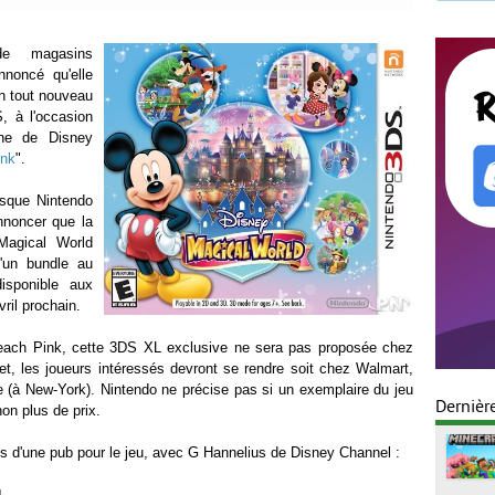
de magasins
noncé qu'elle
n tout nouveau
S, à l'occasion
ine de Disney
ink
".
isque Nintendo
annoncer que la
Magical World
'un bundle au
disponible aux
vril prochain.
Peach Pink, cette 3DS XL exclusive ne sera pas proposée chez
fet, les joueurs intéressés devront se rendre soit chez Walmart,
e (à New-York). Nintendo ne précise pas si un exemplaire du jeu
Dernièr
on plus de prix.
os d'une pub pour le jeu, avec G Hannelius de Disney Channel :